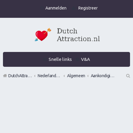
Aanmelden
Registreer
Snelle links
V&A
DutchAttraction.nl
Nederlands grootste Dutch Attraction, Lifestyle, Vrouwen versieren en Pick-Up (PUA) Forum
Algemeen
Aankondigingen, opmerkingen en verzoeken
Z
oe
k