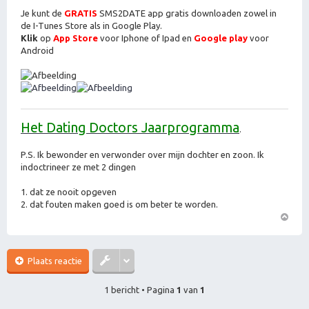
Je kunt de
GRATIS
SMS2DATE app gratis downloaden zowel in
de I-Tunes Store als in Google Play.
Klik
op
App Store
voor Iphone of Ipad en
Google play
voor
Android
Het Dating Doctors Jaarprogramma
.
P.S. Ik bewonder en verwonder over mijn dochter en zoon. Ik
indoctrineer ze met 2 dingen
1. dat ze nooit opgeven
2. dat fouten maken goed is om beter te worden.
O
m
h
Plaats reactie
o
o
1 bericht • Pagina
1
van
1
g