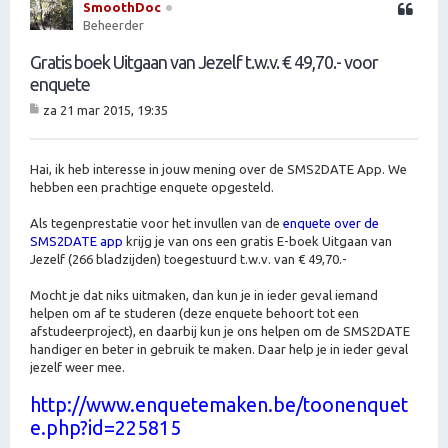
SmoothDoc
Citeer
Beheerder
Gratis boek Uitgaan van Jezelf t.w.v. € 49,70.- voor
enquete
za 21 mar 2015, 19:35
B
er
ic
ht
Hai, ik heb interesse in jouw mening over de SMS2DATE App. We
hebben een prachtige enquete opgesteld.
Als tegenprestatie voor het invullen van de
enquete over de
SMS2DATE app
krijg je van ons een gratis E-boek Uitgaan van
Jezelf (266 bladzijden) toegestuurd t.w.v. van € 49,70.-
Mocht je dat niks uitmaken, dan kun je in ieder geval iemand
helpen om af te studeren (deze enquete behoort tot een
afstudeerproject), en daarbij kun je ons helpen om de SMS2DATE
handiger en beter in gebruik te maken. Daar help je in ieder geval
jezelf weer mee.
http://www.enquetemaken.be/toonenquet
e.php?id=225815