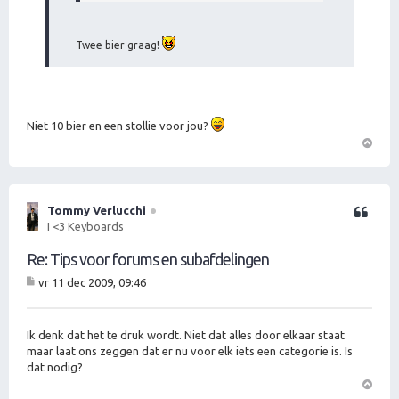
Twee bier graag!
Niet 10 bier en een stollie voor jou?
O
m
h
o
Tommy Verlucchi
Citeer
o
I <3 Keyboards
g
Re: Tips voor forums en subafdelingen
vr 11 dec 2009, 09:46
B
er
ic
ht
Ik denk dat het te druk wordt. Niet dat alles door elkaar staat
maar laat ons zeggen dat er nu voor elk iets een categorie is. Is
dat nodig?