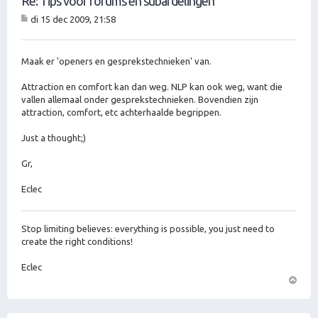
Re: Tips voor forums en subafdelingen
di 15 dec 2009, 21:58
B
er
ic
ht
Maak er 'openers en gesprekstechnieken' van.
Attraction en comfort kan dan weg. NLP kan ook weg, want die
vallen allemaal onder gesprekstechnieken. Bovendien zijn
attraction, comfort, etc achterhaalde begrippen.
Just a thought;)
Gr,
Eclec
Stop limiting believes: everything is possible, you just need to
create the right conditions!
Eclec
O
m