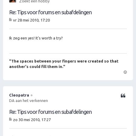
Zoekt een hobby
g
Re: Tips voor forums en subafdelingen
vr 28 mei 2010, 17:20
B
er
ic
ht
Ik zeg een yes! It's worth a try?
"The spaces between your fingers were created so that
another's could fill them in."
O
m
h
o
Cleopatra
Citeer
o
DA aan het verkennen
g
Re: Tips voor forums en subafdelingen
zo 30 mei 2010, 17:27
B
er
ic