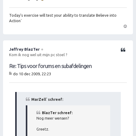
Today's exercise will test your ability to translate Believe into
Action`
O
m
h
o
Jeffrey BlazTer
Citeer
o
Kom ik nog wel uit mijn pc stoel ?
g
Re: Tips voor forums en subafdelingen
do 10 dec 2009, 22:23
B
er
ic
ht
MarZell` schreef:
BlazTer schreef:
Nog meer wensen?
Greetz.