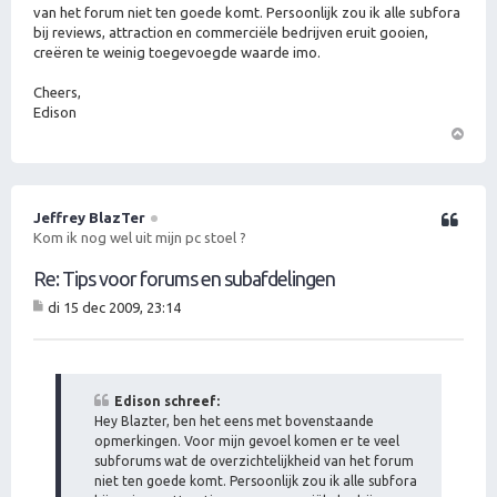
van het forum niet ten goede komt. Persoonlijk zou ik alle subfora
bij reviews, attraction en commerciële bedrijven eruit gooien,
creëren te weinig toegevoegde waarde imo.
Cheers,
Edison
O
m
h
o
Jeffrey BlazTer
Citeer
o
Kom ik nog wel uit mijn pc stoel ?
g
Re: Tips voor forums en subafdelingen
di 15 dec 2009, 23:14
B
er
ic
ht
Edison schreef:
Hey Blazter, ben het eens met bovenstaande
opmerkingen. Voor mijn gevoel komen er te veel
subforums wat de overzichtelijkheid van het forum
niet ten goede komt. Persoonlijk zou ik alle subfora