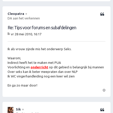
m
h
o
Cleopatra
Citeer
o
DA aan het verkennen
g
Re: Tips voor forums en subafdelingen
vr 28 mei 2010, 16:17
B
er
ic
ht
Ik als vrouw zijnde mis het onderwerp Seks.
Waarom;
Indirect heeft het te maken met PUA
Voorlichting en
onderricht
op dit gebied is belangrijk bij mannen
Over seks kan ik beter meepraten dan over NLP
Ik WC vingerhandleiding nog een keer wil zien
En ga zo maar door!
O
m
h
o
Sik
Citeer
o