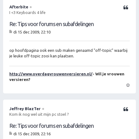
h
o
Afterbite
Citeer
o
I <3 Keyboards 4 life
g
Re: Tips voor forums en subafdelingen
di 15 dec 2009, 22:10
B
er
ic
ht
op hoofdpagina ook een sub maken genaamd "off-topic" waarbij
je leuke off-topic zooi kan plaatsen.
http://www.overdagvrouwenversieren.nl/
- Wil je vrouwen
versieren?
O
m
h
o
Jeffrey BlazTer
Citeer
o
Kom ik nog wel uit mijn pc stoel ?
g
Re: Tips voor forums en subafdelingen
di 15 dec 2009, 22:16
B