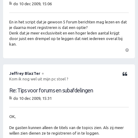
do 10 dec 2009, 15:06
B
er
ic
ht
En in het script dat je gewoon 5 forum berichten mag lezen en dat
je daarna moet registreren is dat een optie?
Denk dat je meer exclusiviteit en een hoger leden aantal krijgt
door juist een drempel op te leggen dat niet iedereen overal bij
kan.
O
m
h
o
Jeffrey BlazTer
Citeer
o
Kom ik nog wel uit mijn pc stoel ?
g
Re: Tips voor forums en subafdelingen
do 10 dec 2009, 15:31
B
er
ic
ht
OK,
De gasten kunnen alleen de titels van de topics zien. Als zij meer
willen zien dienen ze te registreren of in te loggen.