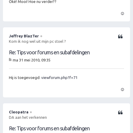
ht
Oké! Mooi! Hoe nu verder??
O
m
h
o
Jeffrey BlazTer
Citeer
o
Kom ik nog wel uit mijn pc stoel ?
g
Re: Tips voor forums en subafdelingen
ma 31 mei 2010, 09:35
B
er
ic
ht
Hij is toegevoegd:
viewforum.php?f=71
O
m
h
o
Cleopatra
Citeer
o
DA aan het verkennen
g
Re: Tips voor forums en subafdelingen