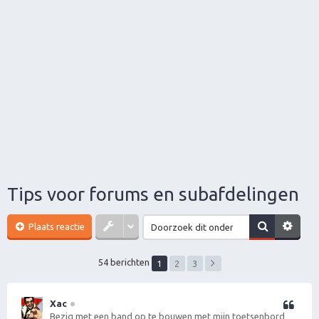
Tips voor forums en subafdelingen
Plaats reactie
54 berichten
1
2
3
Xac
Citeer
Bezig met een band op te bouwen met mijn toetsenbord