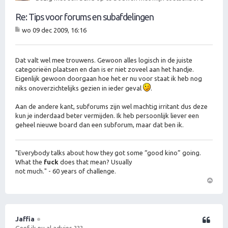
Re: Tips voor forums en subafdelingen
wo 09 dec 2009, 16:16
B
er
ic
ht
Dat valt wel mee trouwens. Gewoon alles logisch in de juiste
categorieën plaatsen en dan is er niet zoveel aan het handje.
Eigenlijk gewoon doorgaan hoe het er nu voor staat ik heb nog
niks onoverzichtelijks gezien in ieder geval
.
Aan de andere kant, subforums zijn wel machtig irritant dus deze
kun je inderdaad beter vermijden. Ik heb persoonlijk liever een
geheel nieuwe board dan een subforum, maar dat ben ik.
"Everybody talks about how they got some “good kino” going.
What the
fuck
does that mean? Usually
not much." - 60 years of challenge.
O
m
h
o
Jaffia
Citeer
o