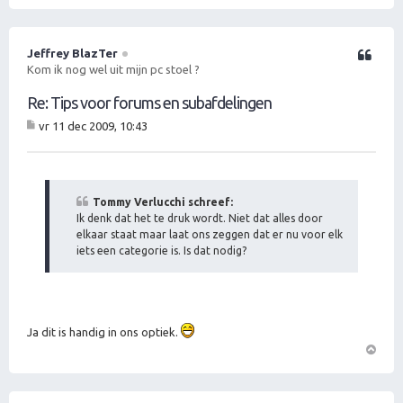
O
m
h
o
Jeffrey BlazTer
Citeer
o
Kom ik nog wel uit mijn pc stoel ?
g
Re: Tips voor forums en subafdelingen
vr 11 dec 2009, 10:43
B
er
ic
ht
Tommy Verlucchi schreef:
Ik denk dat het te druk wordt. Niet dat alles door
elkaar staat maar laat ons zeggen dat er nu voor elk
iets een categorie is. Is dat nodig?
Ja dit is handig in ons optiek.
O
m
h