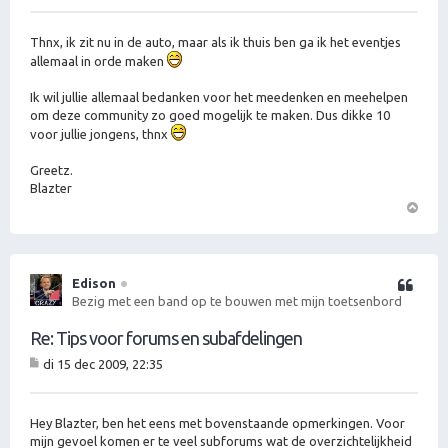
er
ic
ht
Thnx, ik zit nu in de auto, maar als ik thuis ben ga ik het eventjes
allemaal in orde maken
Ik wil jullie allemaal bedanken voor het meedenken en meehelpen
om deze community zo goed mogelijk te maken. Dus dikke 10
voor jullie jongens, thnx
Greetz.
Blazter
O
m
h
o
Edison
Citeer
o
Bezig met een band op te bouwen met mijn toetsenbord
g
Re: Tips voor forums en subafdelingen
di 15 dec 2009, 22:35
B
er
ic
ht
Hey Blazter, ben het eens met bovenstaande opmerkingen. Voor
mijn gevoel komen er te veel subforums wat de overzichtelijkheid