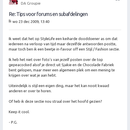
o
DA Groupie
g
Re: Tips voor forums en subafdelingen
wo 23 dec 2009, 13:40
B
er
ic
ht
Ik weet dat het op StyleLife een keiharde dooddoener as om dat
iedereen na verloop van tijd maar dezelfde antwoorden postte,
maar toch ben ik een beetje in-favour off een Stijl / Fashion sectie.
Ik heb het niet over foto's van jezelf posten over de top
gepeacocked alsof je direct uit Sjakie en de Chocolade Fabriek
bent gelopen, maar meer een algemeen plek om een mening te
krijgen over wat je aan hebt.
Uiteindelijk is stijl een eigen ding, maar het kan nooit kwaad
anderen er over te horen.
Of heb ik deze sectie nou straal over het hoofd gezien?
Keep it cool.
- P.G.