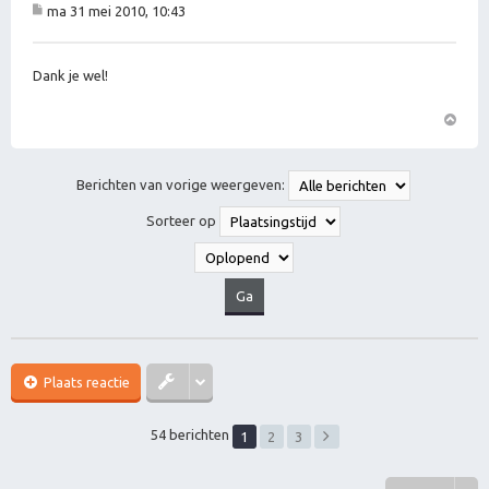
ma 31 mei 2010, 10:43
B
er
ic
ht
Dank je wel!
O
m
h
Berichten van vorige weergeven:
o
o
Sorteer op
g
Plaats reactie
54 berichten
1
2
3