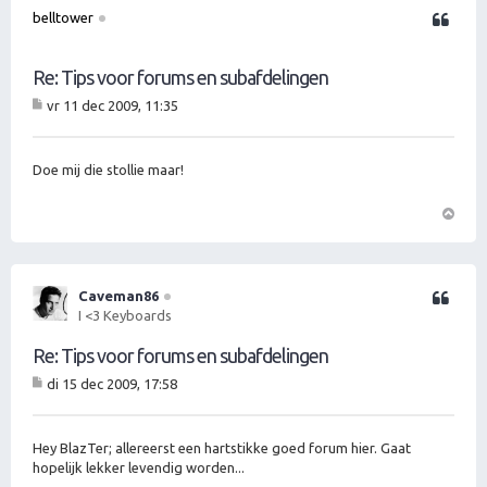
o
belltower
Citeer
o
g
Re: Tips voor forums en subafdelingen
vr 11 dec 2009, 11:35
B
er
ic
ht
Doe mij die stollie maar!
O
m
h
o
Caveman86
Citeer
o
I <3 Keyboards
g
Re: Tips voor forums en subafdelingen
di 15 dec 2009, 17:58
B
er
ic
ht
Hey BlazTer; allereerst een hartstikke goed forum hier. Gaat
hopelijk lekker levendig worden...