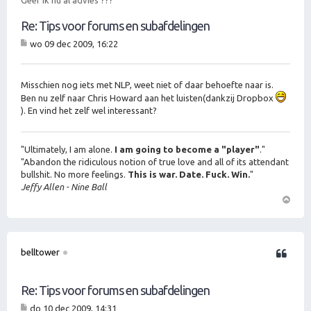
Geef ik nu al advies ???
g
Re: Tips voor forums en subafdelingen
wo 09 dec 2009, 16:22
B
er
ic
ht
Misschien nog iets met NLP, weet niet of daar behoefte naar is.
Ben nu zelf naar Chris Howard aan het luisten(dankzij Dropbox
). En vind het zelf wel interessant?
"Ultimately, I am alone.
I am going to become a "player"
."
"Abandon the ridiculous notion of true love and all of its attendant
bullshit. No more feelings.
This is war. Date. Fuck. Win.
"
Jeffy Allen - Nine Ball
O
m
h
o
belltower
Citeer
o
g
Re: Tips voor forums en subafdelingen
do 10 dec 2009, 14:31