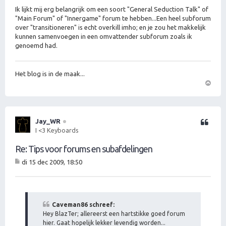
Ik lijkt mij erg belangrijk om een soort "General Seduction Talk" of
"Main Forum" of "Innergame" forum te hebben...Een heel subforum
over "transitioneren" is echt overkill imho; en je zou het makkelijk
kunnen samenvoegen in een omvattender subforum zoals ik
genoemd had.
Het blog is in de maak...
O
m
h
o
Jay_WR
Citeer
o
I <3 Keyboards
g
Re: Tips voor forums en subafdelingen
di 15 dec 2009, 18:50
B
er
ic
ht
Caveman86 schreef:
Hey BlazTer; allereerst een hartstikke goed forum
hier. Gaat hopelijk lekker levendig worden...