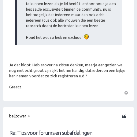
te kunnen lezen als je lid bent? Hierdoor houd je een
bepaalde exclusiviteit binnen de community, nu is
het mogelijk dat iedereen maar dan ook echt
iedereen (dus ook alle vrouwen die een beetje
research doen) de berichten kunnen lezen.
Houd het wel zo leuk en exclusief
Ja dat klopt. Heb erover na zitten denken, maarja aangezien we
nog niet echt groot zijn lijkt het me handig dat iedereen een kijkje
kan nemen voordat ze zich registreren e.d.?
Greetz.
O
m
h
o
belltower
Citeer
o
g
Re: Tips voor forums en subafdelingen