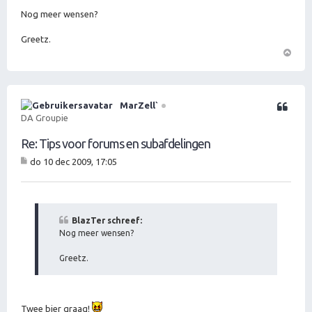
Nog meer wensen?
Greetz.
O
m
h
o
MarZell`
Citeer
o
DA Groupie
g
Re: Tips voor forums en subafdelingen
do 10 dec 2009, 17:05
B
er
ic
ht
BlazTer schreef:
Nog meer wensen?
Greetz.
Twee bier graag!