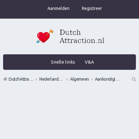
Aanmelden
Registreer
Snelle links
V&A
DutchAttraction.nl
Nederlands grootste Dutch Attraction, Lifestyle, Vrouwen versieren en Pick-Up (PUA) Forum
Algemeen
Aankondigingen, opmerkingen en verzoeken
Z
oe
k