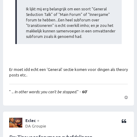
Ik lijkt mij erg belangrijk om een soort "General
Seduction Talk" of "Main Forum" of "Innergame"
forum te hebben...Een heel subforum over
"transitioneren" is echt overkill imho; en je zou het
makkelijk kunnen samenvoegen in een omvattender
subforum zoals ik genoemd had.
Er moet idd echt een 'General' sectie komen voor dingen als theory
posts etc..
"
.. In other words: you can't be stopped.
" -
60'
O
m
h
o
Eclec
Citeer
o
DA Groupie
g