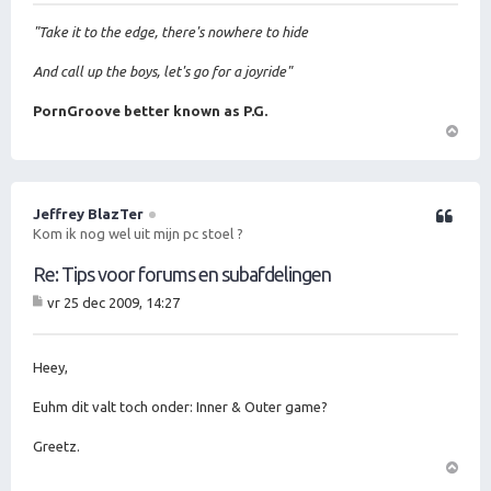
"Take it to the edge, there's nowhere to hide
And call up the boys, let's go for a joyride"
PornGroove better known as P.G.
O
m
h
o
Jeffrey BlazTer
Citeer
o
Kom ik nog wel uit mijn pc stoel ?
g
Re: Tips voor forums en subafdelingen
vr 25 dec 2009, 14:27
B
er
ic
ht
Heey,
Euhm dit valt toch onder: Inner & Outer game?
Greetz.
O