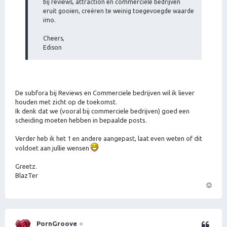
bij reviews, attraction en commerciële bedrijven
eruit gooien, creëren te weinig toegevoegde waarde
imo.
Cheers,
Edison
De subfora bij Reviews en Commerciele bedrijven wil ik liever
houden met zicht op de toekomst.
Ik denk dat we (vooral bij commerciele bedrijven) goed een
scheiding moeten hebben in bepaalde posts.
Verder heb ik het 1 en andere aangepast, laat even weten of dit
voldoet aan jullie wensen
Greetz.
BlazTer
O
m
h
o
PornGroove
Citeer