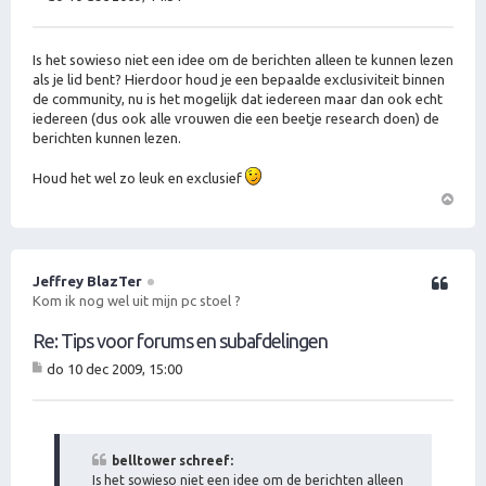
B
er
ic
ht
Is het sowieso niet een idee om de berichten alleen te kunnen lezen
als je lid bent? Hierdoor houd je een bepaalde exclusiviteit binnen
de community, nu is het mogelijk dat iedereen maar dan ook echt
iedereen (dus ook alle vrouwen die een beetje research doen) de
berichten kunnen lezen.
Houd het wel zo leuk en exclusief
O
m
h
o
Jeffrey BlazTer
Citeer
o
Kom ik nog wel uit mijn pc stoel ?
g
Re: Tips voor forums en subafdelingen
do 10 dec 2009, 15:00
B
er
ic
ht
belltower schreef:
Is het sowieso niet een idee om de berichten alleen