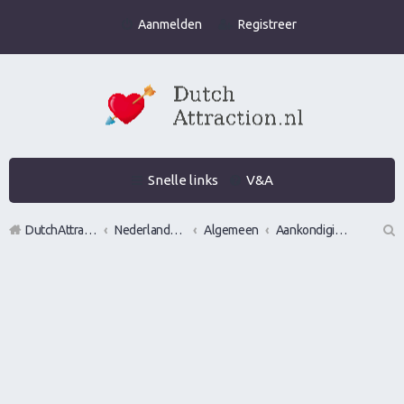
Aanmelden
Registreer
Snelle links
V&A
DutchAttraction.nl
Nederlands grootste Dutch Attraction, Lifestyle, Vrouwen versieren en Pick-Up (PUA) Forum
Algemeen
Aankondigingen, opmerkingen en verzoeken
Z
oe
k