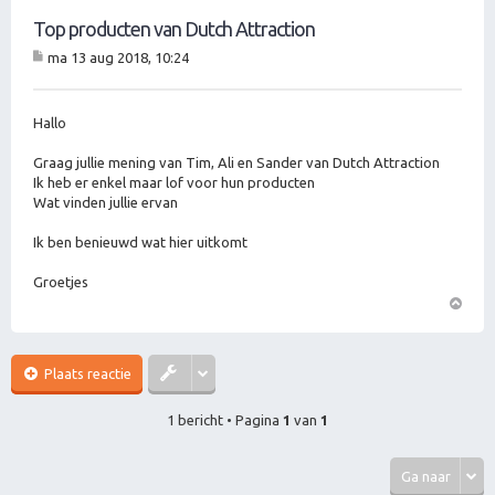
Top producten van Dutch Attraction
ma 13 aug 2018, 10:24
B
er
ic
ht
Hallo
Graag jullie mening van Tim, Ali en Sander van Dutch Attraction
Ik heb er enkel maar lof voor hun producten
Wat vinden jullie ervan
Ik ben benieuwd wat hier uitkomt
Groetjes
O
m
h
Plaats reactie
o
o
1 bericht • Pagina
1
van
1
g
Ga naar