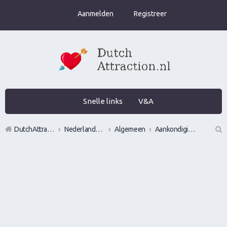
Aanmelden
Registreer
Snelle links
V&A
DutchAttraction.nl
Nederlands grootste Dutch Attraction, Lifestyle, Vrouwen versieren en Pick-Up (PUA) Forum
Algemeen
Aankondigingen, opmerkingen en verzoeken
Z
oe
k