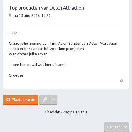
Top producten van Dutch Attraction
ma 13 aug 2018, 10:24
B
er
ic
ht
Hallo
Graag jullie mening van Tim, Ali en Sander van Dutch Attraction
Ik heb er enkel maar lof voor hun producten
Wat vinden jullie ervan
Ik ben benieuwd wat hier uitkomt
Groetjes
O
m
h
Plaats reactie
o
o
1 bericht • Pagina
1
van
1
g
Ga naar