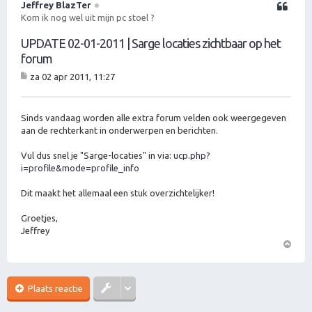
Jeffrey BlazTer
Citeer
Kom ik nog wel uit mijn pc stoel ?
UPDATE 02-01-2011 | Sarge locaties zichtbaar op het
forum
za 02 apr 2011, 11:27
B
er
ic
ht
Sinds vandaag worden alle extra forum velden ook weergegeven
aan de rechterkant in onderwerpen en berichten.
Vul dus snel je "Sarge-locaties" in via:
ucp.php?
i=profile&mode=profile_info
Dit maakt het allemaal een stuk overzichtelijker!
Groetjes,
Jeffrey
O
m
h
Plaats reactie
o
o