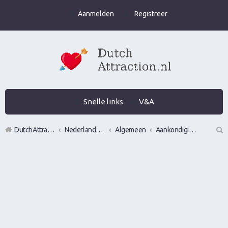
Aanmelden
Registreer
Snelle links
V&A
DutchAttraction.nl
Nederlands grootste Dutch Attraction, Lifestyle, Vrouwen versieren en Pick-Up (PUA) Forum
Algemeen
Aankondigingen, opmerkingen en verzoeken
Z
oe
k