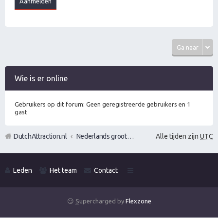
Ga naar
Wie is er online
Gebruikers op dit forum: Geen geregistreerde gebruikers en 1
gast
DutchAttraction.nl
Nederlands grootste Dutch Attraction, Lifestyle, Vrouwen versieren en Pick-Up (PUA) Forum
Alle tijden zijn
UTC
Leden
Het team
Contact
😏
S
upercharged by
Flexzone