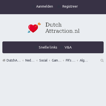
Aanmelden
Registreer
Snelle links
V&A
DutchAttraction.nl
Nederlands grootste Dutch Attraction, Lifestyle, Vrouwen versieren en Pick-Up (PUA) Forum
Social
Gamen en vrouwen versieren in de praktijk (Infield)
FR's en LR's (alles mag fotos, nummers, etc)
Algemeen Pick Up of vrouwen versieren video's
Z
oe
k