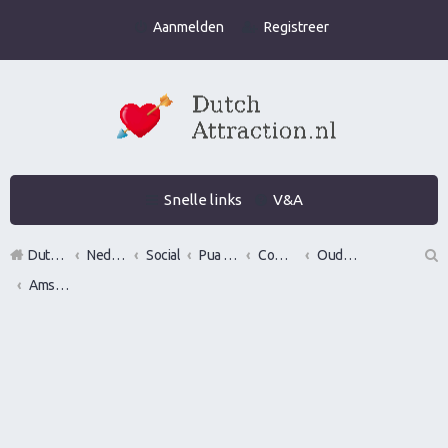
Aanmelden
Registreer
Snelle links
V&A
DutchAttraction.nl
Nederlands grootste Dutch Attraction, Lifestyle, Vrouwen versieren en Pick-Up (PUA) Forum
Social
Pua evenementen
Commerciële bedrijven / Reviews van versier workshops en pick up bootcamps
Oude bedrijven
Amsterdam Bootcamps
Z
oe
k