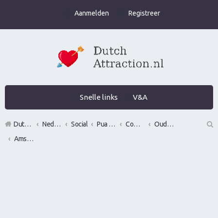
Aanmelden
Registreer
Snelle links
V&A
DutchAttraction.nl
Nederlands grootste Dutch Attraction, Lifestyle, Vrouwen versieren en Pick-Up (PUA) Forum
Social
Pua evenementen
Commerciële bedrijven / Reviews van versier workshops en pick up bootcamps
Oude bedrijven
Amsterdam Bootcamps
Z
oe
k