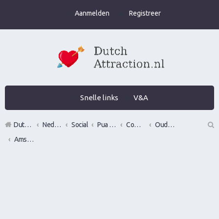
Aanmelden
Registreer
Snelle links
V&A
DutchAttraction.nl
Nederlands grootste Dutch Attraction, Lifestyle, Vrouwen versieren en Pick-Up (PUA) Forum
Social
Pua evenementen
Commerciële bedrijven / Reviews van versier workshops en pick up bootcamps
Oude bedrijven
Amsterdam Bootcamps
Z
oe
k