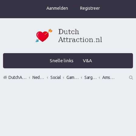
Aanmelden
Registreer
Snelle links
V&A
DutchAttraction.nl
Nederlands grootste Dutch Attraction, Lifestyle, Vrouwen versieren en Pick-Up (PUA) Forum
Social
Gamen en vrouwen versieren in de praktijk (Infield)
Sargen in of vrouwen versieren op locatie in?
Amsterdam
Z
oe
k