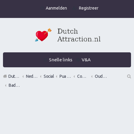
Aanmelden
Registreer
Snelle links
V&A
DutchAttraction.nl
Nederlands grootste Dutch Attraction, Lifestyle, Vrouwen versieren en Pick-Up (PUA) Forum
Social
Pua evenementen
Commerciële bedrijven / Reviews van versier workshops en pick up bootcamps
Oude bedrijven
BadboyLifestyle
Z
oe
k