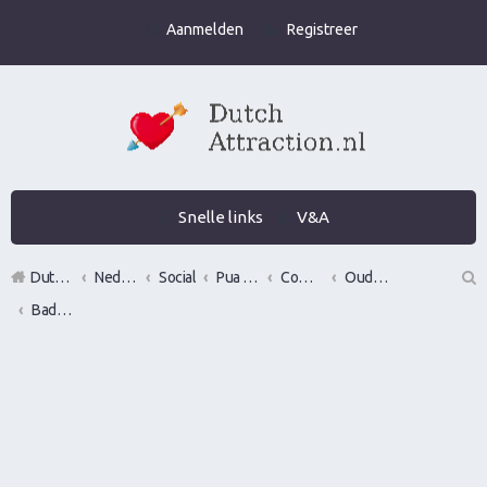
Aanmelden
Registreer
Snelle links
V&A
DutchAttraction.nl
Nederlands grootste Dutch Attraction, Lifestyle, Vrouwen versieren en Pick-Up (PUA) Forum
Social
Pua evenementen
Commerciële bedrijven / Reviews van versier workshops en pick up bootcamps
Oude bedrijven
BadboyLifestyle
Z
oe
k