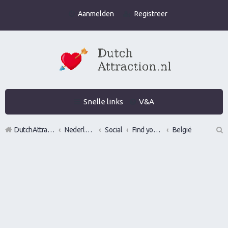
Aanmelden
Registreer
Snelle links
V&A
DutchAttraction.nl
Nederlands grootste Dutch Attraction, Lifestyle, Vrouwen versieren en Pick-Up (PUA) Forum
Social
Find your wingman
België
Z
oe
k