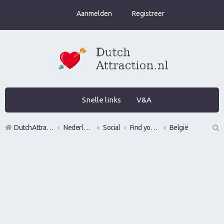
Aanmelden
Registreer
Snelle links
V&A
DutchAttraction.nl
Nederlands grootste Dutch Attraction, Lifestyle, Vrouwen versieren en Pick-Up (PUA) Forum
Social
Find your wingman
België
Z
oe
k