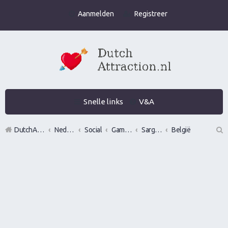
Aanmelden
Registreer
Snelle links
V&A
DutchAttraction.nl
Nederlands grootste Dutch Attraction, Lifestyle, Vrouwen versieren en Pick-Up (PUA) Forum
Social
Gamen en vrouwen versieren in de praktijk (Infield)
Sargen in of vrouwen versieren op locatie in?
België
Z
oe
k