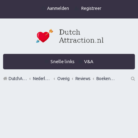
Aanmelden
Registreer
Snelle links
V&A
DutchAttraction.nl
Nederlands grootste Dutch Attraction, Lifestyle, Vrouwen versieren en Pick-Up (PUA) Forum
Overig
Reviews
Boeken over vrouwen versieren, pick up of lifestyle
Z
oe
k