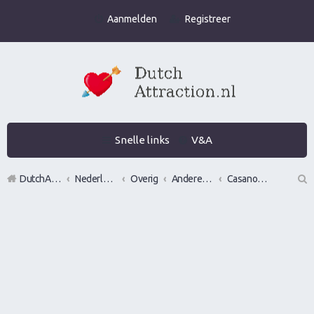
Aanmelden
Registreer
Snelle links
V&A
DutchAttraction.nl
Nederlands grootste Dutch Attraction, Lifestyle, Vrouwen versieren en Pick-Up (PUA) Forum
Overig
Andere pick up of vrouwen versier fora
Casanova Bootcamp Forum
Z
oe
k