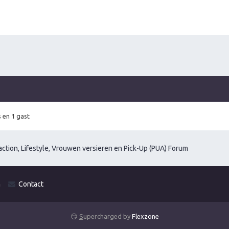
 en 1 gast
ction, Lifestyle, Vrouwen versieren en Pick-Up (PUA) Forum
m
Contact
😏
S
upercharged by
Flexzone