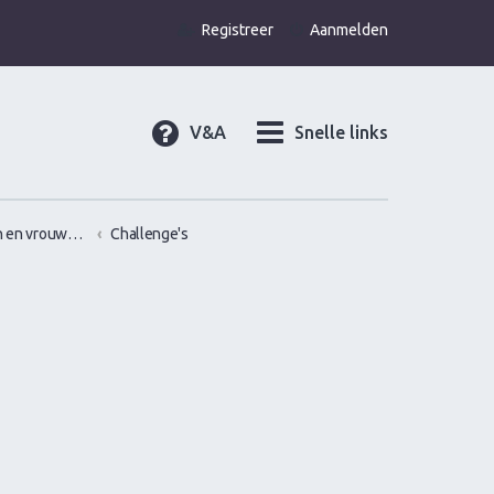
Registreer
Aanmelden
V&A
Snelle links
Gamen en vrouwen versieren in de praktijk (Infield)
Challenge's