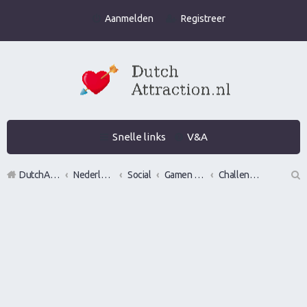
Aanmelden
Registreer
Snelle links
V&A
DutchAttraction.nl
Nederlands grootste Dutch Attraction, Lifestyle, Vrouwen versieren en Pick-Up (PUA) Forum
Social
Gamen en vrouwen versieren in de praktijk (Infield)
Challenge's
Z
oe
k