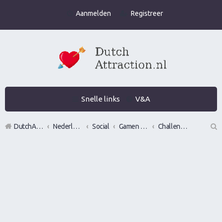
Aanmelden
Registreer
Snelle links
V&A
DutchAttraction.nl
Nederlands grootste Dutch Attraction, Lifestyle, Vrouwen versieren en Pick-Up (PUA) Forum
Social
Gamen en vrouwen versieren in de praktijk (Infield)
Challenge's
Z
oe
k