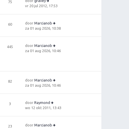
c
door
gravey
75
e
la
B
h
vr 20 jul 2012, 17:53
b
a
e
t
e
ts
ki
ri
t
jk
c
door
Marcianob
60
e
la
h
B
za 01 aug 2026, 10:38
b
a
t
e
e
ts
ki
ri
t
jk
c
door
Marcianob
445
e
la
B
h
za 01 aug 2026, 10:46
b
a
e
t
e
ts
ki
ri
t
jk
c
e
la
h
b
a
t
e
door
Marcianob
82
ts
ri
B
za 01 aug 2026, 10:46
t
c
e
e
h
ki
b
t
jk
e
door
Raymond
3
la
B
ri
wo 12 okt 2011, 13:43
a
e
c
ts
ki
h
t
jk
t
door
Marcianob
23
e
la