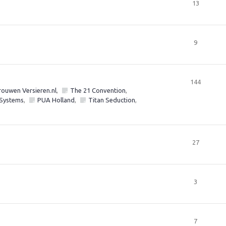
13
9
144
ouwen Versieren.nl
,
The 21 Convention
,
 Systems
,
PUA Holland
,
Titan Seduction
,
27
3
7