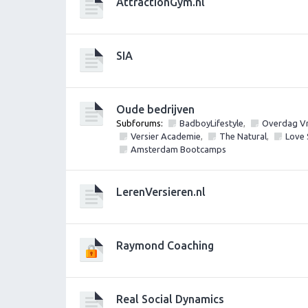
AttractionGym.nl
SIA
Oude bedrijven
Subforums:
BadboyLifestyle
,
Overdag Vr
Versier Academie
,
The Natural
,
Love
Amsterdam Bootcamps
LerenVersieren.nl
Raymond Coaching
Real Social Dynamics