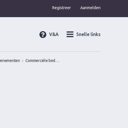
Registreer
Aanmelden
V&A
Snelle links
venementen
Commerciële bedrijven / Reviews van versier workshops en pick up bootcamps