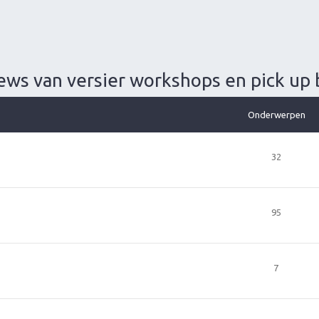
ews van versier workshops en pick up
Onderwerpen
32
95
7