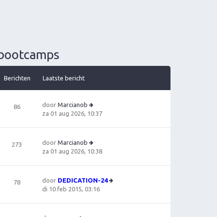
 bootcamps
Berichten
Laatste bericht
door
Marcianob
86
B
za 01 aug 2026, 10:37
e
ki
jk
door
Marcianob
273
la
B
za 01 aug 2026, 10:38
a
e
ts
ki
t
jk
door
DEDICATION-24
78
e
la
B
di 10 feb 2015, 03:16
b
a
e
e
ts
ki
ri
t
jk