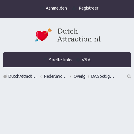
Aanmelden
Registreer
Snelle links
V&A
DutchAttraction.nl
Nederlands grootste Dutch Attraction, Lifestyle, Vrouwen versieren en Pick-Up (PUA) Forum
Overig
DA Spotlight: Best of the forum over vrouwen versieren, gamen, ontmoeten of verleiden
Z
oe
k