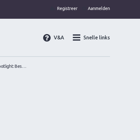
Registreer
Aanmelden
V&A
Snelle links
DA Spotlight: Best of the forum over vrouwen versieren, gamen, ontmoeten of verleiden