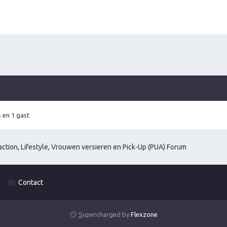
 en 1 gast
ction, Lifestyle, Vrouwen versieren en Pick-Up (PUA) Forum
m
Contact
😏
S
upercharged by
Flexzone