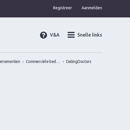
Registreer
Aanmelden
V&A
Snelle links
venementen
Commerciële bedrijven / Reviews van versier workshops en pick up bootcamps
DatingDoctors