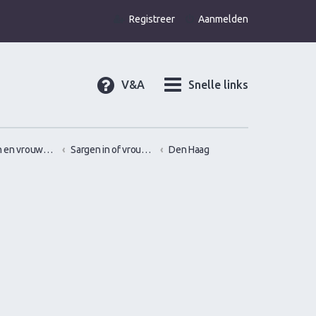
Registreer
Aanmelden
V&A
Snelle links
Gamen en vrouwen versieren in de praktijk (Infield)
Sargen in of vrouwen versieren op locatie in?
Den Haag