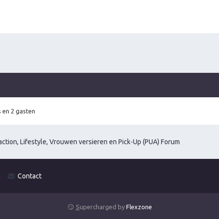
 en 2 gasten
ction, Lifestyle, Vrouwen versieren en Pick-Up (PUA) Forum
m
Contact
😏
S
upercharged by
Flexzone