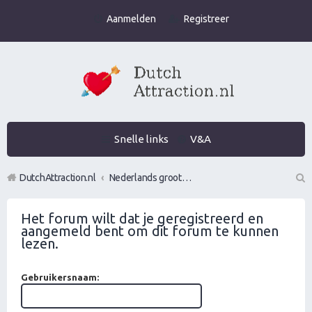
Aanmelden
Registreer
Snelle links
V&A
DutchAttraction.nl
Nederlands grootste Dutch Attraction, Lifestyle, Vrouwen versieren en Pick-Up (PUA) Forum
Z
Het forum wilt dat je geregistreerd en
oe
aangemeld bent om dit forum te kunnen
k
lezen.
Gebruikersnaam: