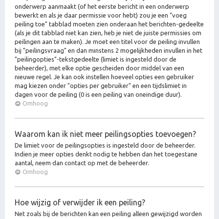
onderwerp aanmaakt (of het eerste bericht in een onderwerp
bewerkt en als je daar permissie voor hebt) zou je een "voeg
peiling toe" tabblad moeten zien onderaan het berichten-gedeelte
(als je dit tabblad niet kan zien, heb je niet de juiste permissies om
peilingen aan te maken). Je moet een titel voor de peiling invullen
bij "peilingsvraag" en dan minstens 2 mogelijkheden invullen in het
"peilingopties"-tekstgedeelte (limiet is ingesteld door de
beheerder), met elke optie gescheiden door middel van een
nieuwe regel. Je kan ook instellen hoeveel opties een gebruiker
mag kiezen onder "opties per gebruiker" en een tijdslimiet in
dagen voor de peiling (0 is een peiling van oneindige duur).
Omhoog
Waarom kan ik niet meer peilingsopties toevoegen?
De limiet voor de peilingsopties is ingesteld door de beheerder.
Indien je meer opties denkt nodig te hebben dan het toegestane
aantal, neem dan contact op met de beheerder.
Omhoog
Hoe wijzig of verwijder ik een peiling?
Net zoals bij de berichten kan een peiling alleen gewijzigd worden