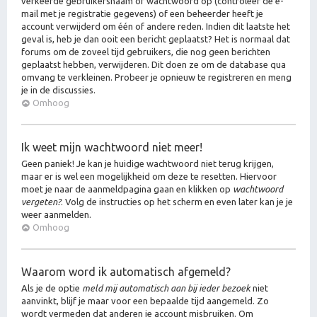
verkeerde gebruikersnaam of wachtwoord op (controleer de e-
mail met je registratie gegevens) of een beheerder heeft je
account verwijderd om één of andere reden. Indien dit laatste het
geval is, heb je dan ooit een bericht geplaatst? Het is normaal dat
forums om de zoveel tijd gebruikers, die nog geen berichten
geplaatst hebben, verwijderen. Dit doen ze om de database qua
omvang te verkleinen. Probeer je opnieuw te registreren en meng
je in de discussies.
Omhoog
Ik weet mijn wachtwoord niet meer!
Geen paniek! Je kan je huidige wachtwoord niet terug krijgen,
maar er is wel een mogelijkheid om deze te resetten. Hiervoor
moet je naar de aanmeldpagina gaan en klikken op
wachtwoord
vergeten?
. Volg de instructies op het scherm en even later kan je je
weer aanmelden.
Omhoog
Waarom word ik automatisch afgemeld?
Als je de optie
meld mij automatisch aan bij ieder bezoek
niet
aanvinkt, blijf je maar voor een bepaalde tijd aangemeld. Zo
wordt vermeden dat anderen je account misbruiken. Om