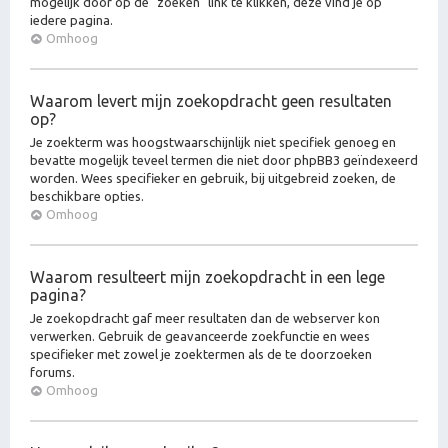
mogelijk door op de "zoeken" link te klikken, deze vind je op
iedere pagina.
Omhoog
Waarom levert mijn zoekopdracht geen resultaten
op?
Je zoekterm was hoogstwaarschijnlijk niet specifiek genoeg en
bevatte mogelijk teveel termen die niet door phpBB3 geïndexeerd
worden. Wees specifieker en gebruik, bij uitgebreid zoeken, de
beschikbare opties.
Omhoog
Waarom resulteert mijn zoekopdracht in een lege
pagina?
Je zoekopdracht gaf meer resultaten dan de webserver kon
verwerken. Gebruik de geavanceerde zoekfunctie en wees
specifieker met zowel je zoektermen als de te doorzoeken
forums.
Omhoog