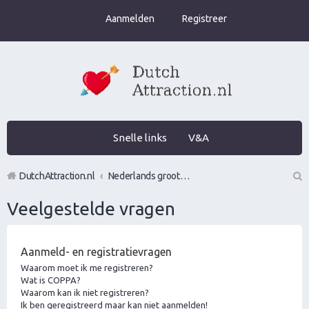
Aanmelden
Registreer
Snelle links
V&A
DutchAttraction.nl
Nederlands grootste Dutch Attraction, Lifestyle, Vrouwen versieren en Pick-Up (PUA) Forum
Z
Veelgestelde vragen
oe
k
Aanmeld- en registratievragen
Waarom moet ik me registreren?
Wat is COPPA?
Waarom kan ik niet registreren?
Ik ben geregistreerd maar kan niet aanmelden!