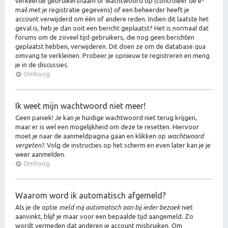
verkeerde gebruikersnaam of wachtwoord op (controleer de e-
mail met je registratie gegevens) of een beheerder heeft je
account verwijderd om één of andere reden. Indien dit laatste het
geval is, heb je dan ooit een bericht geplaatst? Het is normaal dat
forums om de zoveel tijd gebruikers, die nog geen berichten
geplaatst hebben, verwijderen. Dit doen ze om de database qua
omvang te verkleinen. Probeer je opnieuw te registreren en meng
je in de discussies.
Omhoog
Ik weet mijn wachtwoord niet meer!
Geen paniek! Je kan je huidige wachtwoord niet terug krijgen,
maar er is wel een mogelijkheid om deze te resetten. Hiervoor
moet je naar de aanmeldpagina gaan en klikken op
wachtwoord
vergeten?
. Volg de instructies op het scherm en even later kan je je
weer aanmelden.
Omhoog
Waarom word ik automatisch afgemeld?
Als je de optie
meld mij automatisch aan bij ieder bezoek
niet
aanvinkt, blijf je maar voor een bepaalde tijd aangemeld. Zo
wordt vermeden dat anderen je account misbruiken. Om