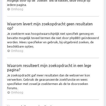
mogelijk door op de "zoeken" link te klikken, deze vind je op
iedere pagina.
Omhoog
Waarom levert mijn zoekopdracht geen resultaten
op?
Je zoekterm was hoogstwaarschijnlijk niet specifiek genoeg en
bevatte mogelijk teveel termen die niet door phpBB3 geïndexeerd
worden. Wees specifieker en gebruik, bij uitgebreid zoeken, de
beschikbare opties.
Omhoog
Waarom resulteert mijn zoekopdracht in een lege
pagina?
Je zoekopdracht gaf meer resultaten dan de webserver kon
verwerken. Gebruik de geavanceerde zoekfunctie en wees
specifieker met zowel je zoektermen als de te doorzoeken
forums.
Omhoog