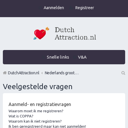
Aanmelden
Registreer
Snelle links
V&A
DutchAttraction.nl
Nederlands grootste Dutch Attraction, Lifestyle, Vrouwen versieren en Pick-Up (PUA) Forum
Z
Veelgestelde vragen
oe
k
Aanmeld- en registratievragen
Waarom moet ik me registreren?
Wat is COPPA?
Waarom kan ik niet registreren?
Ik ben geregistreerd maar kan niet aanmelden!