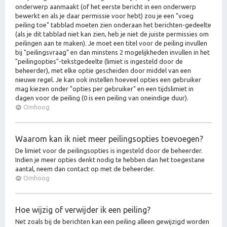
onderwerp aanmaakt (of het eerste bericht in een onderwerp
bewerkt en als je daar permissie voor hebt) zou je een "voeg
peiling toe" tabblad moeten zien onderaan het berichten-gedeelte
(als je dit tabblad niet kan zien, heb je niet de juiste permissies om
peilingen aan te maken). Je moet een titel voor de peiling invullen
bij "peilingsvraag" en dan minstens 2 mogelijkheden invullen in het
"peilingopties"-tekstgedeelte (limiet is ingesteld door de
beheerder), met elke optie gescheiden door middel van een
nieuwe regel. Je kan ook instellen hoeveel opties een gebruiker
mag kiezen onder "opties per gebruiker" en een tijdslimiet in
dagen voor de peiling (0 is een peiling van oneindige duur).
Omhoog
Waarom kan ik niet meer peilingsopties toevoegen?
De limiet voor de peilingsopties is ingesteld door de beheerder.
Indien je meer opties denkt nodig te hebben dan het toegestane
aantal, neem dan contact op met de beheerder.
Omhoog
Hoe wijzig of verwijder ik een peiling?
Net zoals bij de berichten kan een peiling alleen gewijzigd worden