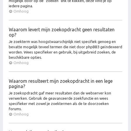
mogelijk door op de "zoeken" link te klikken, deze vind je op
iedere pagina.
Omhoog
Waarom levert mijn zoekopdracht geen resultaten
op?
Je zoekterm was hoogstwaarschijnlijk niet specifiek genoeg en
bevatte mogelijk teveel termen die niet door phpBB3 geïndexeerd
worden. Wees specifieker en gebruik, bij uitgebreid zoeken, de
beschikbare opties.
Omhoog
Waarom resulteert mijn zoekopdracht in een lege
pagina?
Je zoekopdracht gaf meer resultaten dan de webserver kon
verwerken. Gebruik de geavanceerde zoekfunctie en wees
specifieker met zowel je zoektermen als de te doorzoeken
forums.
Omhoog