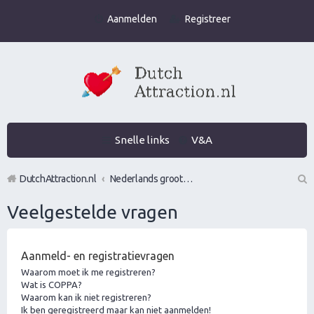
Aanmelden
Registreer
Snelle links
V&A
DutchAttraction.nl
Nederlands grootste Dutch Attraction, Lifestyle, Vrouwen versieren en Pick-Up (PUA) Forum
Z
Veelgestelde vragen
oe
k
Aanmeld- en registratievragen
Waarom moet ik me registreren?
Wat is COPPA?
Waarom kan ik niet registreren?
Ik ben geregistreerd maar kan niet aanmelden!