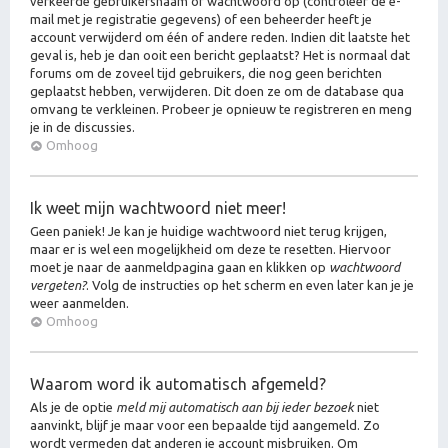
verkeerde gebruikersnaam of wachtwoord op (controleer de e-
mail met je registratie gegevens) of een beheerder heeft je
account verwijderd om één of andere reden. Indien dit laatste het
geval is, heb je dan ooit een bericht geplaatst? Het is normaal dat
forums om de zoveel tijd gebruikers, die nog geen berichten
geplaatst hebben, verwijderen. Dit doen ze om de database qua
omvang te verkleinen. Probeer je opnieuw te registreren en meng
je in de discussies.
Omhoog
Ik weet mijn wachtwoord niet meer!
Geen paniek! Je kan je huidige wachtwoord niet terug krijgen,
maar er is wel een mogelijkheid om deze te resetten. Hiervoor
moet je naar de aanmeldpagina gaan en klikken op
wachtwoord
vergeten?
. Volg de instructies op het scherm en even later kan je je
weer aanmelden.
Omhoog
Waarom word ik automatisch afgemeld?
Als je de optie
meld mij automatisch aan bij ieder bezoek
niet
aanvinkt, blijf je maar voor een bepaalde tijd aangemeld. Zo
wordt vermeden dat anderen je account misbruiken. Om