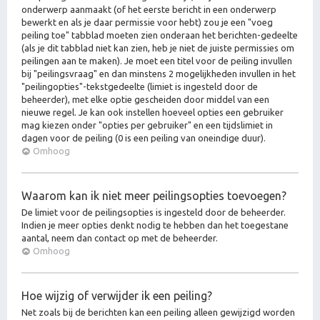
onderwerp aanmaakt (of het eerste bericht in een onderwerp
bewerkt en als je daar permissie voor hebt) zou je een "voeg
peiling toe" tabblad moeten zien onderaan het berichten-gedeelte
(als je dit tabblad niet kan zien, heb je niet de juiste permissies om
peilingen aan te maken). Je moet een titel voor de peiling invullen
bij "peilingsvraag" en dan minstens 2 mogelijkheden invullen in het
"peilingopties"-tekstgedeelte (limiet is ingesteld door de
beheerder), met elke optie gescheiden door middel van een
nieuwe regel. Je kan ook instellen hoeveel opties een gebruiker
mag kiezen onder "opties per gebruiker" en een tijdslimiet in
dagen voor de peiling (0 is een peiling van oneindige duur).
Omhoog
Waarom kan ik niet meer peilingsopties toevoegen?
De limiet voor de peilingsopties is ingesteld door de beheerder.
Indien je meer opties denkt nodig te hebben dan het toegestane
aantal, neem dan contact op met de beheerder.
Omhoog
Hoe wijzig of verwijder ik een peiling?
Net zoals bij de berichten kan een peiling alleen gewijzigd worden