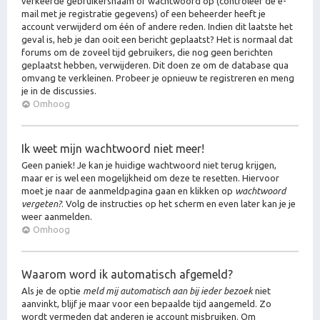
verkeerde gebruikersnaam of wachtwoord op (controleer de e-
mail met je registratie gegevens) of een beheerder heeft je
account verwijderd om één of andere reden. Indien dit laatste het
geval is, heb je dan ooit een bericht geplaatst? Het is normaal dat
forums om de zoveel tijd gebruikers, die nog geen berichten
geplaatst hebben, verwijderen. Dit doen ze om de database qua
omvang te verkleinen. Probeer je opnieuw te registreren en meng
je in de discussies.
Omhoog
Ik weet mijn wachtwoord niet meer!
Geen paniek! Je kan je huidige wachtwoord niet terug krijgen,
maar er is wel een mogelijkheid om deze te resetten. Hiervoor
moet je naar de aanmeldpagina gaan en klikken op
wachtwoord
vergeten?
. Volg de instructies op het scherm en even later kan je je
weer aanmelden.
Omhoog
Waarom word ik automatisch afgemeld?
Als je de optie
meld mij automatisch aan bij ieder bezoek
niet
aanvinkt, blijf je maar voor een bepaalde tijd aangemeld. Zo
wordt vermeden dat anderen je account misbruiken. Om