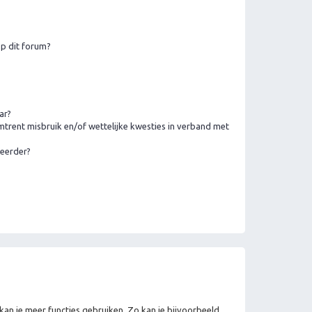
p dit forum?
ar?
trent misbruik en/of wettelijke kwesties in verband met
heerder?
 kan je meer functies gebruiken. Zo kan je bijvoorbeeld