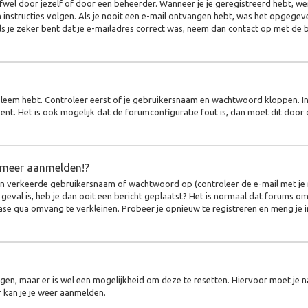
wel door jezelf of door een beheerder. Wanneer je je geregistreerd hebt, wer
instructies volgen. Als je nooit een e-mail ontvangen hebt, was het opgegev
Als je zeker bent dat je e-mailadres correct was, neem dan contact op met de 
obleem hebt. Controleer eerst of je gebruikersnaam en wachtwoord kloppen. In
bent. Het is ook mogelijk dat de forumconfiguratie fout is, dan moet dit doo
t meer aanmelden!?
n verkeerde gebruikersnaam of wachtwoord op (controleer de e-mail met je r
 geval is, heb je dan ooit een bericht geplaatst? Het is normaal dat forums o
se qua omvang te verkleinen. Probeer je opnieuw te registreren en meng je in
ijgen, maar er is wel een mogelijkheid om deze te resetten. Hiervoor moet je
r kan je je weer aanmelden.