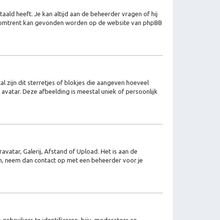
aald heeft. Je kan altijd aan de beheerder vragen of hij
 hieromtrent kan gevonden worden op de website van phpBB
l zijn dit sterretjes of blokjes die aangeven hoeveel
 avatar. Deze afbeelding is meestal uniek of persoonlijk
vatar, Galerij, Afstand of Upload. Het is aan de
en, neem dan contact op met een beheerder voor je
gebruikers te identificeren, bijv. moderators en