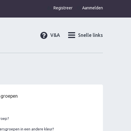
Registreer
Aanmelden
V&A
Snelle links
rsgroepen
groep?
ersgroepen in een andere kleur?