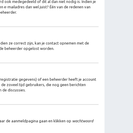
d ook medegedeeld of dit al dan niet nodig is. Indien je
en e-mailadres dan wel juist? Één van de redenen van
beheerder.
dien ze correct zijn, kan je contact opnemen met de
r de beheerder opgelost worden.
egistratie gegevens) of een beheerder heeft je account
m de zoveel tijd gebruikers, die nog geen berichten
 de discussies.
 naar de aanmeldpagina gaan en klikken op
wachtwoord