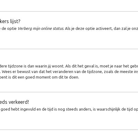
ers lijst?
e de optie
Verberg mijn online status
. Als je deze optie activeert, dan zal je 
re tijdzone is dan waarin jij woont. Als dit het geval is, moet je naar het ge
. Wees er bewust van dat het veranderen van de tijdzone, zoals de meeste in
 bent is dit een goed moment om dit te doen.
eeds verkeerd!
 goed hebt ingevuld en de tijd is nog steeds anders, is waarschijnlijk de tijd