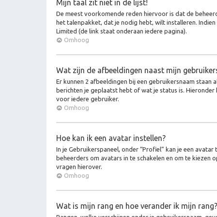
Mijn taal zit niet in de lijst!
De meest voorkomende reden hiervoor is dat de beheerder j
het talenpakket, dat je nodig hebt, wilt installeren. In
Limited (de link staat onderaan iedere pagina).
Omhoog
Wat zijn de afbeeldingen naast mijn gebruik
Er kunnen 2 afbeeldingen bij een gebruikersnaam staan als
berichten je geplaatst hebt of wat je status is. Hieronde
voor iedere gebruiker.
Omhoog
Hoe kan ik een avatar instellen?
In je Gebruikerspaneel, onder “Profiel” kan je een avata
beheerders om avatars in te schakelen en om te kiezen o
vragen hierover.
Omhoog
Wat is mijn rang en hoe verander ik mijn rang
Rangen, welke verschijnen onder je gebruikersnaam, geven