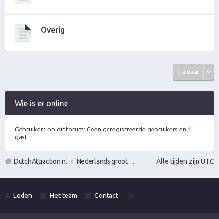
Overig
Ga naar
Wie is er online
Gebruikers op dit forum: Geen geregistreerde gebruikers en 1
gast
DutchAttraction.nl
Nederlands grootste Dutch Attraction, Lifestyle, Vrouwen versieren en Pick-Up (PUA) Forum
Alle tijden zijn
UTC
Leden
Het team
Contact