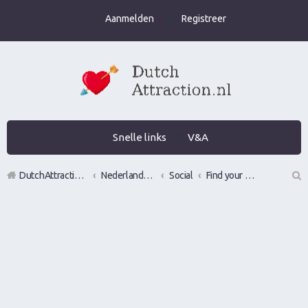
Aanmelden
Registreer
Snelle links
V&A
DutchAttraction.nl
Nederlands grootste Dutch Attraction, Lifestyle, Vrouwen versieren en Pick-Up (PUA) Forum
Social
Find your wingman
Z
oe
k