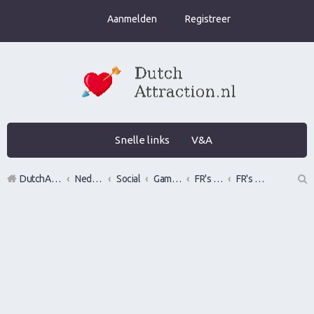
Aanmelden
Registreer
Snelle links
V&A
DutchAttraction.nl
Nederlands grootste Dutch Attraction, Lifestyle, Vrouwen versieren en Pick-Up (PUA) Forum
Social
Gamen en vrouwen versieren in de praktijk (Infield)
FR's en LR's (alles mag fotos, nummers, etc)
FR's & LR's (Field Reports & Lay Reports)
Z
oe
k