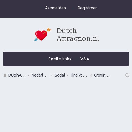
Aanmelden
Registreer
Snelle links
V&A
DutchAttraction.nl
Nederlands grootste Dutch Attraction, Lifestyle, Vrouwen versieren en Pick-Up (PUA) Forum
Social
Find your wingman
Groningen
Z
oe
k