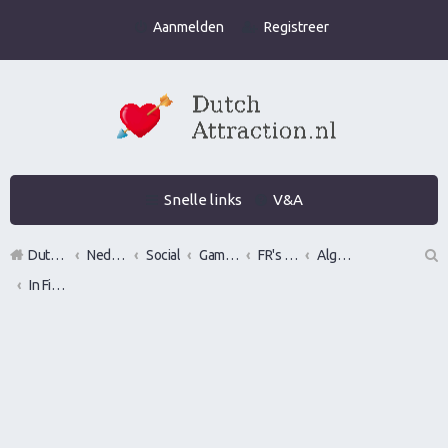
Aanmelden
Registreer
Snelle links
V&A
DutchAttraction.nl
Nederlands grootste Dutch Attraction, Lifestyle, Vrouwen versieren en Pick-Up (PUA) Forum
Social
Gamen en vrouwen versieren in de praktijk (Infield)
FR's en LR's (alles mag fotos, nummers, etc)
Algemeen Pick Up of vrouwen versieren video's
In Field/Approach Footage
Z
oe
k