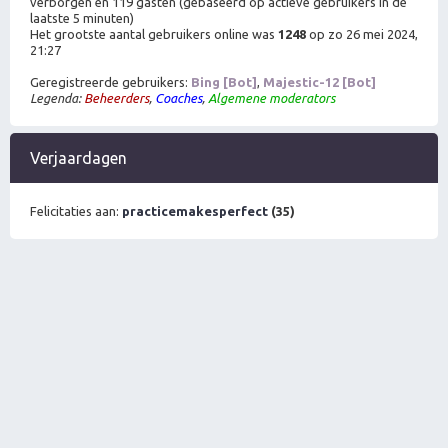
verborgen en 119 gasten (gebaseerd op actieve gebruikers in de
laatste 5 minuten)
Het grootste aantal gebruikers online was
1248
op zo 26 mei 2024,
21:27
Geregistreerde gebruikers:
Bing [Bot]
,
Majestic-12 [Bot]
Legenda:
Beheerders
,
Coaches
,
Algemene moderators
Verjaardagen
Felicitaties aan:
practicemakesperfect
(35)