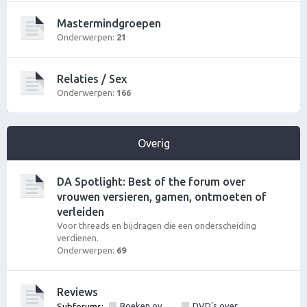
Mastermindgroepen
Onderwerpen:
21
Relaties / Sex
Onderwerpen:
166
Overig
DA Spotlight: Best of the forum over
vrouwen versieren, gamen, ontmoeten of
verleiden
Voor threads en bijdragen die een onderscheiding
verdienen.
Onderwerpen:
69
Reviews
Boeken over vrouwen versieren, pick up of lifestyle
DVD's over vrouwen versieren of pick up
Subforums:
,
,