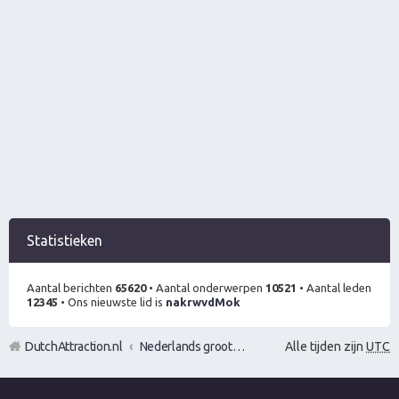
Statistieken
Aantal berichten
65620
• Aantal onderwerpen
10521
• Aantal leden
12345
• Ons nieuwste lid is
nakrwvdMok
DutchAttraction.nl
Nederlands grootste Dutch Attraction, Lifestyle, Vrouwen versieren en Pick-Up (PUA) Forum
Alle tijden zijn
UTC