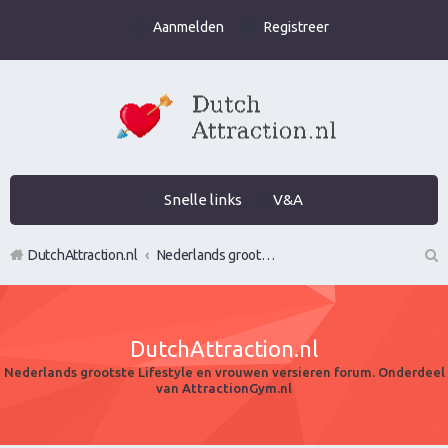
Aanmelden
Registreer
Snelle links
V&A
DutchAttraction.nl
Nederlands grootste Dutch Attraction, Lifestyle, Vrouwen versieren en Pick-Up (PUA) Forum
Z
oe
DutchAttraction.nl
k
Nederlands grootste Lifestyle en vrouwen versieren forum. Onderdeel
van
AttractionGym.nl