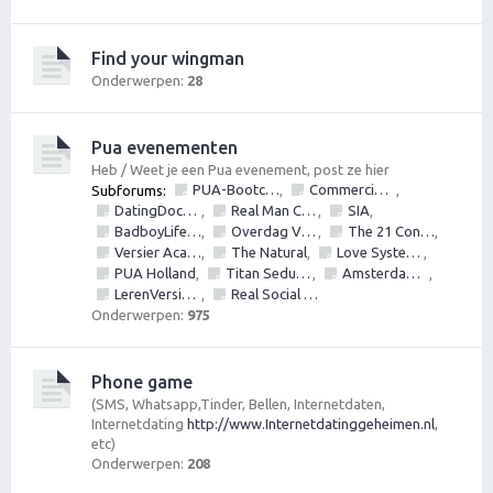
Find your wingman
Onderwerpen:
28
Pua evenementen
Heb / Weet je een Pua evenement, post ze hier
PUA-Bootcamps, Versiercursus, VersierWorkshops en PickupSeminars
Commerciële bedrijven / Reviews van versier workshops en pick up bootcamps
Subforums:
,
,
DatingDoctors
Real Man Conference
SIA
,
,
,
BadboyLifestyle
Overdag Vrouwen Versieren.nl
The 21 Convention
,
,
,
Versier Academie
The Natural
Love Systems
,
,
,
PUA Holland
Titan Seduction
Amsterdam Bootcamps
,
,
,
LerenVersieren.nl
Real Social Dynamics
,
Onderwerpen:
975
Phone game
(SMS, Whatsapp,Tinder, Bellen, Internetdaten,
Internetdating
http://www.Internetdatinggeheimen.nl
,
etc)
Onderwerpen:
208