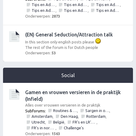
Tips en Advies: Daten met vrouwen
Tips en Advies: Day game - vrouwen versieren op straat
Tips en Advies: Social circle game
,
,
,
Tips en Advies: Inner Game
Tips en Advies: Outer game
Tips en Advies: NLP
,
,
Onderwerpen:
2873
(EN) General Seduction/Attraction talk
In this section only english posts please
The rest of the forum is for Dutch people
Onderwerpen:
53
Social
Gamen en vrouwen versieren in de praktijk
(Infield)
Alles over vrouwen versieren in de praktijk
Routines & Games mbt vrouwen versieren, verleiden, ontmoeten en daten
Sargen in of vrouwen versieren op locatie in?
Subforums:
,
,
Amsterdam
Den Haag
Rotterdam
,
,
,
Utrecht
België
FR's en LR's (alles mag fotos, nummers, etc)
,
,
,
FR's in normal life
Challenge's
,
Onderwerpen:
1563