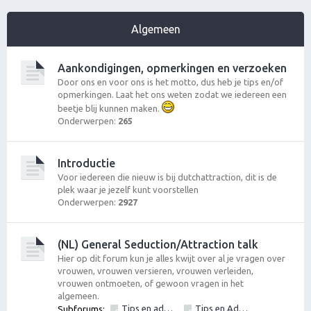
Algemeen
Aankondigingen, opmerkingen en verzoeken
Door ons en voor ons is het motto, dus heb je tips en/of
opmerkingen. Laat het ons weten zodat we iedereen een
beetje blij kunnen maken.
Onderwerpen:
265
Introductie
Voor iedereen die nieuw is bij dutchattraction, dit is de
plek waar je jezelf kunt voorstellen
Onderwerpen:
2927
(NL) General Seduction/Attraction talk
Hier op dit forum kun je alles kwijt over al je vragen over
vrouwen, vrouwen versieren, vrouwen verleiden,
vrouwen ontmoeten, of gewoon vragen in het
algemeen.
Tips en advies vrouwen versieren: Algemeen
Tips en Advies: Openen & Gesprekstechnieken. Openingszinnen en zin om te openen. De eerste stap om te gaan vrouwen versieren.
Subforums:
,
,