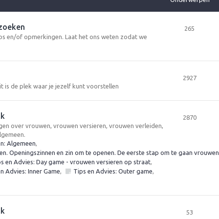
rzoeken
265
tips en/of opmerkingen. Laat het ons weten zodat we
2927
t is de plek waar je jezelf kunt voorstellen
lk
2870
vragen over vrouwen, vrouwen versieren, vrouwen verleiden,
algemeen.
en: Algemeen
,
n. Openingszinnen en zin om te openen. De eerste stap om te gaan vrouwen 
ps en Advies: Day game - vrouwen versieren op straat
,
en Advies: Inner Game
,
Tips en Advies: Outer game
,
lk
53