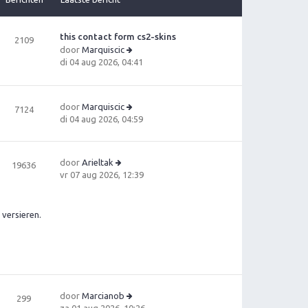
this contact form cs2-skins
2109
door
Marquiscic
B
di 04 aug 2026, 04:41
e
ki
jk
door
Marquiscic
7124
la
B
di 04 aug 2026, 04:59
a
e
ts
ki
t
jk
e
door
Arieltak
19636
la
b
B
vr 07 aug 2026, 12:39
a
e
e
ts
ri
ki
t
c
jk
versieren.
e
h
la
b
t
a
e
ts
ri
t
c
e
h
b
t
door
Marcianob
e
299
B