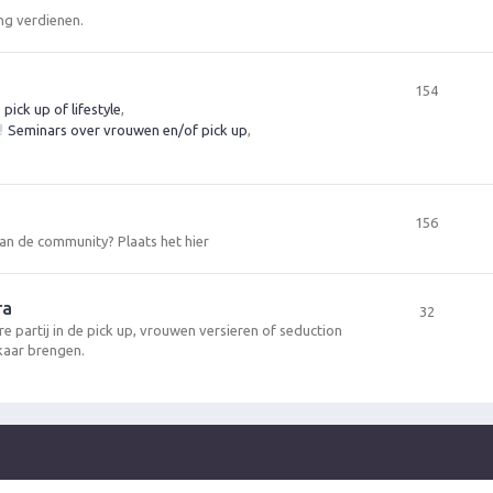
ng verdienen.
154
ick up of lifestyle
,
Seminars over vrouwen en/of pick up
,
156
 aan de community? Plaats het hier
ra
32
re partij in de pick up, vrouwen versieren of seduction
kaar brengen.