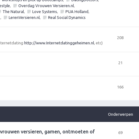
estyle
,
Overdag Vrouwen Versieren.nl
,
The Natural
,
Love Systems
,
PUA Holland
,
s
,
LerenVersieren.nl
,
Real Social Dynamics
208
Internetdating
http://www.Internetdatinggeheimen.nl
, etc)
21
166
Onderwerpen
r vrouwen versieren, gamen, ontmoeten of
69