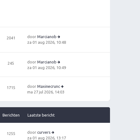
t
jk
e
la
b
a
e
ts
ri
t
c
e
h
door
Marcianob
b
2041
t
B
za 01 aug 2026, 10:48
e
e
ri
ki
c
jk
h
door
Marcianob
245
la
t
B
za 01 aug 2026, 10:49
a
e
ts
ki
t
jk
door
Maxinecrunc
e
1715
la
B
ma 27 jul 2026, 14:03
b
a
e
e
ts
ki
ri
t
jk
c
e
la
Berichten
Laatste bericht
h
b
a
t
e
ts
ri
t
door
curvers
1255
c
e
B
za 01 aug 2026, 13:17