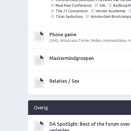
Real Man Conference
,
SIA
,
BadboyLif
The 21 Convention
,
Versier Academie
,
Titan Seduction
,
Amsterdam Bootcamp
Phone game
(SMS, Whatsapp,Tinder, Bellen, Internetdaten, 
Mastermindgroepen
Relaties / Sex
Overig
DA Spotlight: Best of the forum ove
verleiden