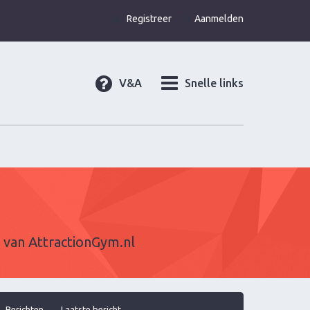
Registreer
Aanmelden
V&A
Snelle links
l van
AttractionGym.nl
Berichten
Laatste bericht