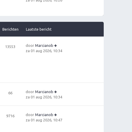
za 01 aug 2026, 10:26
ri
e
c
ki
h
jk
t
la
a
Berichten
Laatste bericht
ts
t
e
door
Marcianob
13553
b
B
za 01 aug 2026, 10:34
e
e
ri
ki
c
jk
h
la
t
a
ts
t
door
Marcianob
66
e
B
za 01 aug 2026, 10:34
b
e
e
ki
ri
jk
c
door
Marcianob
9716
la
h
B
za 01 aug 2026, 10:47
a
t
e
ts
ki