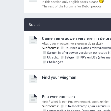
In this section only english posts please
The rest of the forum is for Dutch people
Social
Gamen en vrouwen versieren in de prak
Alles over vrouwen versieren in de praktijk
Subforums:
Routines & Games mbt vrouwen v
Sargen in of vrouwen versieren op locatie in
Utrecht
,
België
,
FR's en LR's (alles m
Challenge's
Find your wingman
Pua evenementen
Heb / Weet je een Pua evenement, post ze hier
Subforums:
PUA-Bootcamps, Versiercursus,
Commerciële bedrijven / Reviews van versi