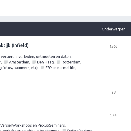
Onderwerpen
tijk (Infield)
1563
ersieren, verleiden, ontmoeten en daten
,
?
,
Amsterdam
,
Den Haag
,
Rotterdam
,
ag fotos, nummers, etc)
,
FR's in normal life
,
28
974
 VersierWorkshops en PickupSeminars
,
er workshops en pick up bootcamps
,
DatingDoctors
,