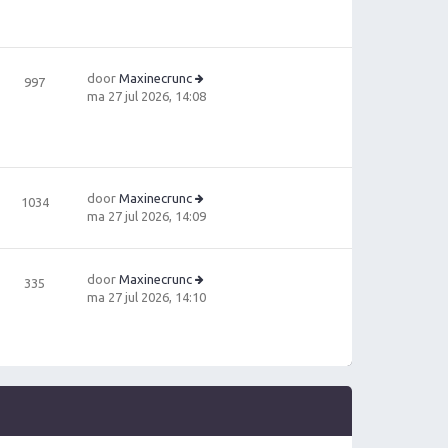
h
b
e
t
e
ki
ri
jk
c
la
door
Maxinecrunc
h
997
a
B
ma 27 jul 2026, 14:08
t
ts
e
t
ki
e
jk
b
la
e
a
ri
door
Maxinecrunc
1034
ts
c
B
ma 27 jul 2026, 14:09
t
h
e
e
t
ki
b
jk
e
door
Maxinecrunc
335
la
ri
B
ma 27 jul 2026, 14:10
a
c
e
ts
h
ki
t
t
jk
e
la
b
a
e
ts
ri
t
c
e