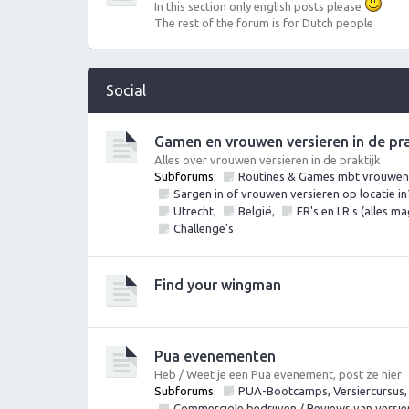
In this section only english posts please
The rest of the forum is for Dutch people
Social
Gamen en vrouwen versieren in de prak
Alles over vrouwen versieren in de praktijk
Subforums:
Routines & Games mbt vrouwen v
Sargen in of vrouwen versieren op locatie in
Utrecht
,
België
,
FR's en LR's (alles m
Challenge's
Find your wingman
Pua evenementen
Heb / Weet je een Pua evenement, post ze hier
Subforums:
PUA-Bootcamps, Versiercursus,
Commerciële bedrijven / Reviews van versi