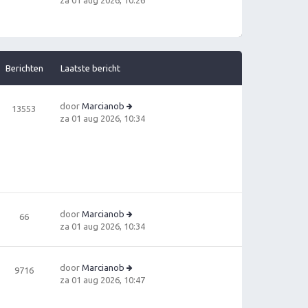
za 01 aug 2026, 10:26
ri
e
c
ki
h
jk
t
la
a
Berichten
Laatste bericht
ts
t
e
door
Marcianob
13553
b
B
za 01 aug 2026, 10:34
e
e
ri
ki
c
jk
h
la
t
a
ts
t
door
Marcianob
66
e
B
za 01 aug 2026, 10:34
b
e
e
ki
ri
jk
c
door
Marcianob
9716
la
h
B
za 01 aug 2026, 10:47
a
t
e
ts
ki