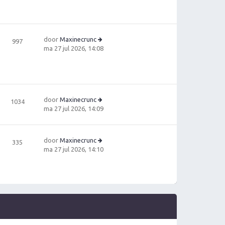
h
b
e
t
e
ki
ri
jk
c
la
door
Maxinecrunc
h
997
a
B
ma 27 jul 2026, 14:08
t
ts
e
t
ki
e
jk
b
la
e
a
ri
door
Maxinecrunc
1034
ts
c
B
ma 27 jul 2026, 14:09
t
h
e
e
t
ki
b
jk
e
door
Maxinecrunc
335
la
ri
B
ma 27 jul 2026, 14:10
a
c
e
ts
h
ki
t
t
jk
e
la
b
a
e
ts
ri
t
c
e