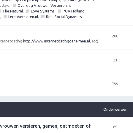
estyle
,
Overdag Vrouwen Versieren.nl
,
The Natural
,
Love Systems
,
PUA Holland
,
s
,
LerenVersieren.nl
,
Real Social Dynamics
208
Internetdating
http://www.Internetdatinggeheimen.nl
, etc)
21
166
Onderwerpen
r vrouwen versieren, gamen, ontmoeten of
69