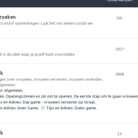
rzoeken
265
tips en/of opmerkingen. Laat het ons weten zodat we
2927
t is de plek waar je jezelf kunt voorstellen
lk
2868
vragen over vrouwen, vrouwen versieren, vrouwen verleiden,
algemeen.
en: Algemeen
,
n. Openingszinnen en zin om te openen. De eerste stap om te gaan vrouwen 
ps en Advies: Day game - vrouwen versieren op straat
,
en Advies: Inner Game
,
Tips en Advies: Outer game
,
lk
53