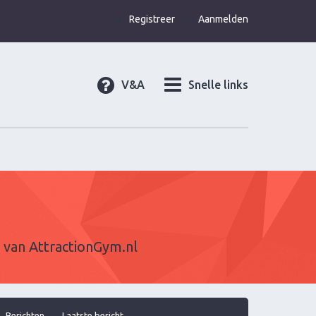
Registreer
Aanmelden
V&A
Snelle links
l van
AttractionGym.nl
Berichten
Laatste bericht