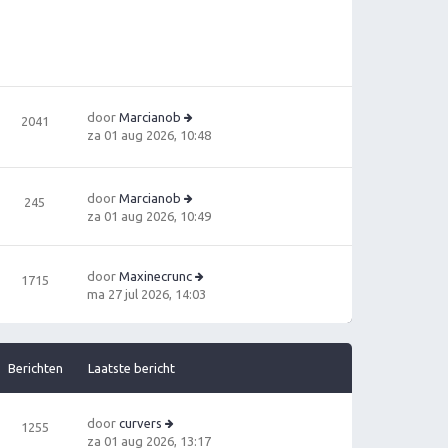
t
jk
e
la
b
a
e
ts
ri
t
c
e
h
door
Marcianob
b
2041
t
B
za 01 aug 2026, 10:48
e
e
ri
ki
c
jk
h
door
Marcianob
245
la
t
B
za 01 aug 2026, 10:49
a
e
ts
ki
t
jk
door
Maxinecrunc
e
1715
la
B
ma 27 jul 2026, 14:03
b
a
e
e
ts
ki
ri
t
jk
c
e
la
Berichten
Laatste bericht
h
b
a
t
e
ts
ri
t
door
curvers
1255
c
e
B
za 01 aug 2026, 13:17