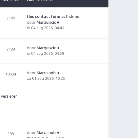
this contact form cs2-skins
2109
door
Marquiscic
B
di 04 aug 2026, 04:41
e
ki
jk
door
Marquiscic
7124
la
B
di 04 aug 2026, 04:59
a
e
ts
ki
t
jk
e
door
Marcianob
19634
la
b
B
za 01 aug 2026, 10:25
a
e
e
ts
ri
ki
t
c
jk
versieren.
e
h
la
b
t
a
e
ts
ri
t
c
e
h
b
t
door
Marcianob
e
299
B