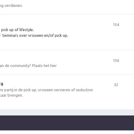
ng verdienen.
154
ick up of lifestyle
,
Seminars over vrouwen en/of pick up
,
156
 aan de community? Plaats het hier
ra
32
re partij in de pick up, vrouwen versieren of seduction
kaar brengen.