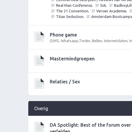
Real Man Conference
,
SIA
,
BadboyLif
The 21 Convention
,
Versier Academie
,
Titan Seduction
,
Amsterdam Bootcamp
Phone game
(SMS, Whatsapp,Tinder, Bellen, Internetdaten, 
Mastermindgroepen
Relaties / Sex
Overig
DA Spotlight: Best of the forum ove
verleiden