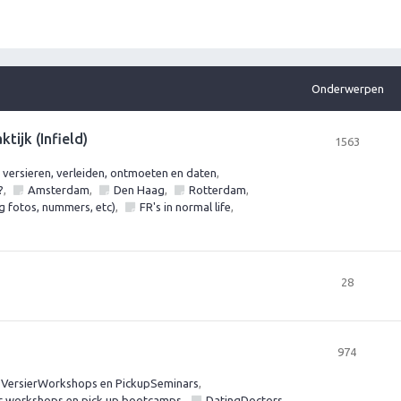
Onderwerpen
tijk (Infield)
1563
ersieren, verleiden, ontmoeten en daten
,
?
,
Amsterdam
,
Den Haag
,
Rotterdam
,
ag fotos, nummers, etc)
,
FR's in normal life
,
28
974
 VersierWorkshops en PickupSeminars
,
er workshops en pick up bootcamps
,
DatingDoctors
,