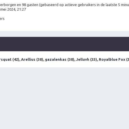
 verborgen en 98 gasten (gebaseerd op actieve gebruikers in de laatste 5 minu
mei 2024, 21:27
ers
rsquat
(42),
Arellius
(38),
gazalenkas
(38),
Jelluvh
(33),
Royalblue Fox
(