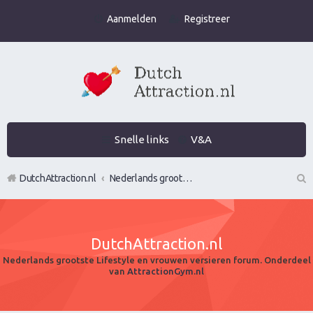
Aanmelden
Registreer
Snelle links
V&A
DutchAttraction.nl
Nederlands grootste Dutch Attraction, Lifestyle, Vrouwen versieren en Pick-Up (PUA) Forum
Z
oe
DutchAttraction.nl
k
Nederlands grootste Lifestyle en vrouwen versieren forum. Onderdeel
van
AttractionGym.nl