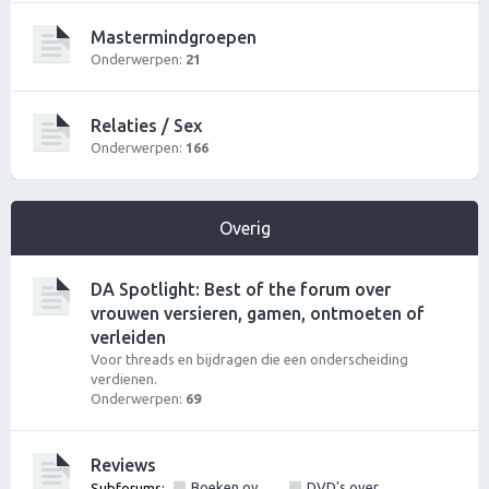
Mastermindgroepen
Onderwerpen:
21
Relaties / Sex
Onderwerpen:
166
Overig
DA Spotlight: Best of the forum over
vrouwen versieren, gamen, ontmoeten of
verleiden
Voor threads en bijdragen die een onderscheiding
verdienen.
Onderwerpen:
69
Reviews
Boeken over vrouwen versieren, pick up of lifestyle
DVD's over vrouwen versieren of pick up
Subforums:
,
,