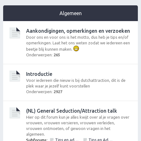
Algemeen
Aankondigingen, opmerkingen en verzoeken
Door ons en voor ons is het motto, dus heb je tips en/of
opmerkingen. Laat het ons weten zodat we iedereen een
beetje blij kunnen maken.
Onderwerpen:
265
Introductie
Voor iedereen die nieuw is bij dutchattraction, dit is de
plek waar je jezelf kunt voorstellen
Onderwerpen:
2927
(NL) General Seduction/Attraction talk
Hier op dit forum kun je alles kwijt over al je vragen over
vrouwen, vrouwen versieren, vrouwen verleiden,
vrouwen ontmoeten, of gewoon vragen in het
algemeen.
Tips en advies vrouwen versieren: Algemeen
Tips en Advies: Openen & Gesprekstechnieken. Openingszinnen en zin om te openen. De eerste stap om te gaan vrouwen versieren.
Subforums:
,
,