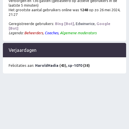
verborgen en 136 gasten (gebaseerd op actieve gebruikers in de
laatste 5 minuten)
Het grootste aantal gebruikers online was
1248
op zo 26 mei 2024,
21:27
Geregistreerde gebruikers:
Bing [Bot]
,
Edwinwrice
,
Google
[Bot]
Legenda:
Beheerders
,
Coaches
,
Algemene moderators
Verjaardagen
Felicitaties aan:
HaroldHadia
(43),
sp-1070
(38)