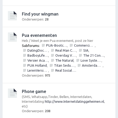
Find your wingman
Onderwerpen:
28
Pua evenementen
Heb / Weet je een Pua evenement, post ze hier
PUA-Bootcamps, Versiercursus, VersierWorkshops en PickupSeminars
Commerciële bedrijven / Reviews van versier workshops en pick up bootcamps
Subforums:
,
,
DatingDoctors
Real Man Conference
SIA
,
,
,
BadboyLifestyle
Overdag Vrouwen Versieren.nl
The 21 Convention
,
,
,
Versier Academie
The Natural
Love Systems
,
,
,
PUA Holland
Titan Seduction
Amsterdam Bootcamps
,
,
,
LerenVersieren.nl
Real Social Dynamics
,
Onderwerpen:
975
Phone game
(SMS, Whatsapp,Tinder, Bellen, Internetdaten,
Internetdating
http://www.Internetdatinggeheimen.nl
,
etc)
Onderwerpen:
208