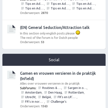
Tips en Advies: Daten met vrouwen
Tips en Advies: Day game - vrouwen versieren op straat
Tips en Advies: Social circle game
,
,
,
Tips en Advies: Inner Game
Tips en Advies: Outer game
Tips en Advies: NLP
,
,
Onderwerpen:
2870
(EN) General Seduction/Attraction talk
In this section only english posts please
The rest of the forum is for Dutch people
Onderwerpen:
53
Social
Gamen en vrouwen versieren in de praktijk
(Infield)
Alles over vrouwen versieren in de praktijk
Routines & Games mbt vrouwen versieren, verleiden, ontmoeten en daten
Sargen in of vrouwen versieren op locatie in?
Subforums:
,
,
Amsterdam
Den Haag
Rotterdam
,
,
,
Utrecht
België
FR's en LR's (alles mag fotos, nummers, etc)
,
,
,
FR's in normal life
Challenge's
,
Onderwerpen:
1563