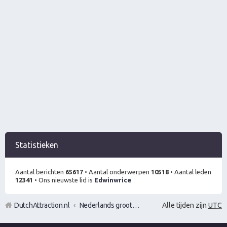
Statistieken
Aantal berichten
65617
• Aantal onderwerpen
10518
• Aantal leden
12341
• Ons nieuwste lid is
Edwinwrice
DutchAttraction.nl
Nederlands grootste Dutch Attraction, Lifestyle, Vrouwen versieren en Pick-Up (PUA) Forum
Alle tijden zijn
UTC