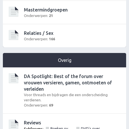
Mastermindgroepen
Onderwerpen:
21
Relaties / Sex
Onderwerpen:
166
Overig
DA Spotlight: Best of the forum over
vrouwen versieren, gamen, ontmoeten of
verleiden
Voor threads en bijdragen die een onderscheiding
verdienen.
Onderwerpen:
69
Reviews
Boeken over vrouwen versieren, pick up of lifestyle
DVD's over vrouwen versieren of pick up
Subforums:
,
,