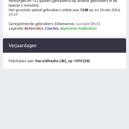
verborgen en 152 gasten (gebaseerd op actieve gebruikers in de
laatste 5 minuten)
Het grootste aantal gebruikers online was
1248
op zo 26 mei 2024,
21:27
Geregistreerde gebruikers:
Edwinwrice
,
Google [Bot]
Legenda:
Beheerders
,
Coaches
,
Algemene moderators
Verjaardagen
Felicitaties aan:
HaroldHadia
(43),
sp-1070
(38)