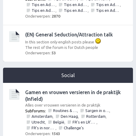
Tips en Advies: Daten met vrouwen
Tips en Advies: Day game - vrouwen versieren op straat
Tips en Advies: Social circle game
,
,
,
Tips en Advies: Inner Game
Tips en Advies: Outer game
Tips en Advies: NLP
,
,
Onderwerpen:
2870
(EN) General Seduction/Attraction talk
In this section only english posts please
The rest of the forum is for Dutch people
Onderwerpen:
53
Social
Gamen en vrouwen versieren in de praktijk
(Infield)
Alles over vrouwen versieren in de praktijk
Routines & Games mbt vrouwen versieren, verleiden, ontmoeten en daten
Sargen in of vrouwen versieren op locatie in?
Subforums:
,
,
Amsterdam
Den Haag
Rotterdam
,
,
,
Utrecht
België
FR's en LR's (alles mag fotos, nummers, etc)
,
,
,
FR's in normal life
Challenge's
,
Onderwerpen:
1563