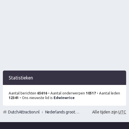
Statistieken
Aantal berichten
65616
• Aantal onderwerpen
10517
• Aantal leden
12341
• Ons nieuwste lid is
Edwinwrice
DutchAttraction.nl
Nederlands grootste Dutch Attraction, Lifestyle, Vrouwen versieren en Pick-Up (PUA) Forum
Alle tijden zijn
UTC