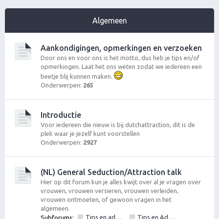
Algemeen
Aankondigingen, opmerkingen en verzoeken
Door ons en voor ons is het motto, dus heb je tips en/of
opmerkingen. Laat het ons weten zodat we iedereen een
beetje blij kunnen maken.
Onderwerpen:
265
Introductie
Voor iedereen die nieuw is bij dutchattraction, dit is de
plek waar je jezelf kunt voorstellen
Onderwerpen:
2927
(NL) General Seduction/Attraction talk
Hier op dit forum kun je alles kwijt over al je vragen over
vrouwen, vrouwen versieren, vrouwen verleiden,
vrouwen ontmoeten, of gewoon vragen in het
algemeen.
Tips en advies vrouwen versieren: Algemeen
Tips en Advies: Openen & Gesprekstechnieken. Openingszinnen en zin om te openen. De eerste stap om te gaan vrouwen versieren.
Subforums:
,
,