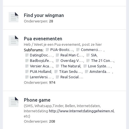
Find your wingman
Onderwerpen:
28
Pua evenementen
Heb / Weet je een Pua evenement, post ze hier
PUA-Bootcamps, Versiercursus, VersierWorkshops en PickupSeminars
Commerciële bedrijven / Reviews van versier workshops en pick up bootcamps
Subforums:
,
,
DatingDoctors
Real Man Conference
SIA
,
,
,
BadboyLifestyle
Overdag Vrouwen Versieren.nl
The 21 Convention
,
,
,
Versier Academie
The Natural
Love Systems
,
,
,
PUA Holland
Titan Seduction
Amsterdam Bootcamps
,
,
,
LerenVersieren.nl
Real Social Dynamics
,
Onderwerpen:
974
Phone game
(SMS, Whatsapp,Tinder, Bellen, Internetdaten,
Internetdating
http://www.Internetdatinggeheimen.nl
,
etc)
Onderwerpen:
208