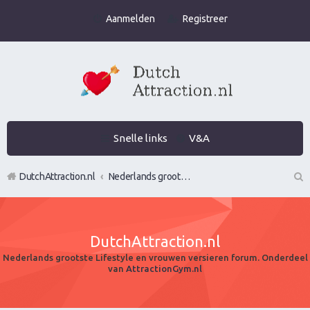
Aanmelden
Registreer
Snelle links
V&A
DutchAttraction.nl
Nederlands grootste Dutch Attraction, Lifestyle, Vrouwen versieren en Pick-Up (PUA) Forum
Z
oe
DutchAttraction.nl
k
Nederlands grootste Lifestyle en vrouwen versieren forum. Onderdeel
van
AttractionGym.nl