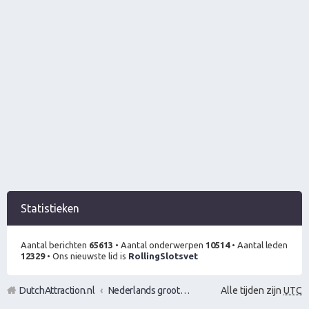
Statistieken
Aantal berichten
65613
• Aantal onderwerpen
10514
• Aantal leden
12329
• Ons nieuwste lid is
RollingSlotsvet
DutchAttraction.nl
Nederlands grootste Dutch Attraction, Lifestyle, Vrouwen versieren en Pick-Up (PUA) Forum
Alle tijden zijn
UTC