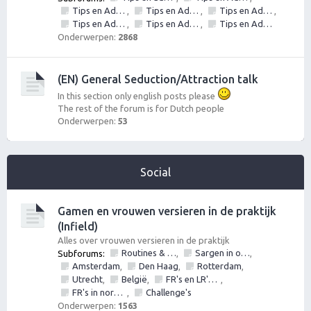
Tips en Advies: Daten met vrouwen
Tips en Advies: Day game - vrouwen versieren op straat
Tips en Advies: Social circle game
,
,
,
Tips en Advies: Inner Game
Tips en Advies: Outer game
Tips en Advies: NLP
,
,
Onderwerpen:
2868
(EN) General Seduction/Attraction talk
In this section only english posts please
The rest of the forum is for Dutch people
Onderwerpen:
53
Social
Gamen en vrouwen versieren in de praktijk
(Infield)
Alles over vrouwen versieren in de praktijk
Routines & Games mbt vrouwen versieren, verleiden, ontmoeten en daten
Sargen in of vrouwen versieren op locatie in?
Subforums:
,
,
Amsterdam
Den Haag
Rotterdam
,
,
,
Utrecht
België
FR's en LR's (alles mag fotos, nummers, etc)
,
,
,
FR's in normal life
Challenge's
,
Onderwerpen:
1563