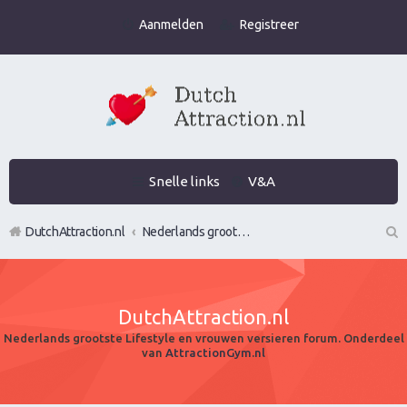
Aanmelden
Registreer
Snelle links
V&A
DutchAttraction.nl
Nederlands grootste Dutch Attraction, Lifestyle, Vrouwen versieren en Pick-Up (PUA) Forum
Z
oe
DutchAttraction.nl
k
Nederlands grootste Lifestyle en vrouwen versieren forum. Onderdeel
van
AttractionGym.nl