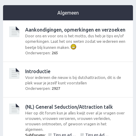
Algemeen
Aankondigingen, opmerkingen en verzoeken
Door ons en voor ons is het motto, dus heb je tips en/of
opmerkingen. Laat het ons weten zodat we iedereen een
beetje blij kunnen maken.
Onderwerpen:
265
Introductie
Voor iedereen die nieuw is bij dutchattraction, dit is de
plek waar je jezelf kunt voorstellen
Onderwerpen:
2927
(NL) General Seduction/Attraction talk
Hier op dit forum kun je alles kwijt over al je vragen over
vrouwen, vrouwen versieren, vrouwen verleiden,
vrouwen ontmoeten, of gewoon vragen in het
algemeen.
Tips en advies vrouwen versieren: Algemeen
Tips en Advies: Openen & Gesprekstechnieken. Openingszinnen en zin om te openen. De eerste stap om te gaan vrouwen versieren.
Subforums:
,
,