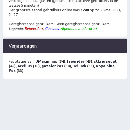
verborgen en 142 gasten (gebaseerd op actieve gebruikers in de
laatste 5 minuten)
Het grootste aantal gebruikers online was
1248
op zo 26 mei 2024,
21:27
Geregistreerde gebruikers: Geen geregistreerde gebruikers
Legenda:
Beheerders
,
Coaches
,
Algemene moderators
Verjaardagen
Felicitaties aan:
UMaximnap
(54),
freerider
(43),
stkrprsquat
(42),
Arellius
(38),
gazalenkas
(38),
Jelluvh
(33),
Royalblue
Fox
(33)