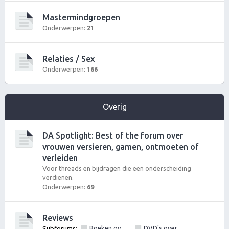
Mastermindgroepen
Onderwerpen:
21
Relaties / Sex
Onderwerpen:
166
Overig
DA Spotlight: Best of the forum over
vrouwen versieren, gamen, ontmoeten of
verleiden
Voor threads en bijdragen die een onderscheiding
verdienen.
Onderwerpen:
69
Reviews
Boeken over vrouwen versieren, pick up of lifestyle
DVD's over vrouwen versieren of pick up
Subforums:
,
,