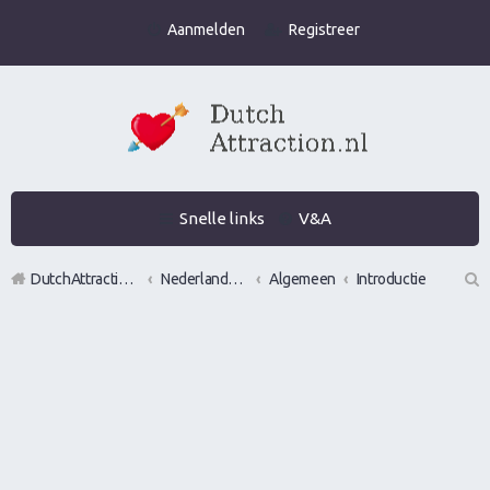
Aanmelden
Registreer
Snelle links
V&A
DutchAttraction.nl
Nederlands grootste Dutch Attraction, Lifestyle, Vrouwen versieren en Pick-Up (PUA) Forum
Algemeen
Introductie
Z
oe
k