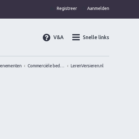
Registreer
Aanmelden
V&A
Snelle links
venementen
Commerciële bedrijven / Reviews van versier workshops en pick up bootcamps
LerenVersieren.nl