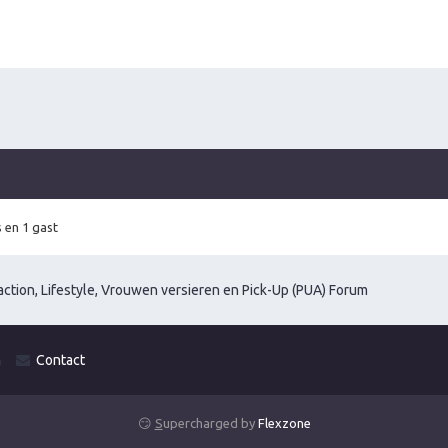
 en 1 gast
ction, Lifestyle, Vrouwen versieren en Pick-Up (PUA) Forum
m
Contact
😏
S
upercharged by
Flexzone