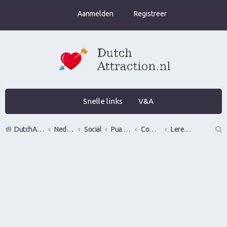
Aanmelden
Registreer
Snelle links
V&A
DutchAttraction.nl
Nederlands grootste Dutch Attraction, Lifestyle, Vrouwen versieren en Pick-Up (PUA) Forum
Social
Pua evenementen
Commerciële bedrijven / Reviews van versier workshops en pick up bootcamps
LerenVersieren.nl
Z
oe
k