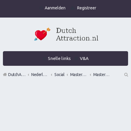
Aanmelden
Registreer
Snelle links
V&A
DutchAttraction.nl
Nederlands grootste Dutch Attraction, Lifestyle, Vrouwen versieren en Pick-Up (PUA) Forum
Social
Mastermindgroepen
Mastermind Eindhoven
Z
oe
k