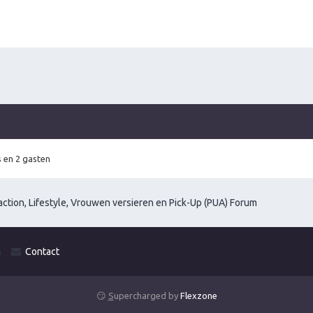
 en 2 gasten
ction, Lifestyle, Vrouwen versieren en Pick-Up (PUA) Forum
m
Contact
😏
S
upercharged by
Flexzone