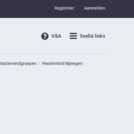
Registreer
Aanmelden
V&A
Snelle links
Mastermindgroepen
Mastermind Nijmegen