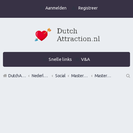
Aanmelden
Registreer
Snelle links
V&A
DutchAttraction.nl
Nederlands grootste Dutch Attraction, Lifestyle, Vrouwen versieren en Pick-Up (PUA) Forum
Social
Mastermindgroepen
Mastermind Utrecht
Z
oe
k