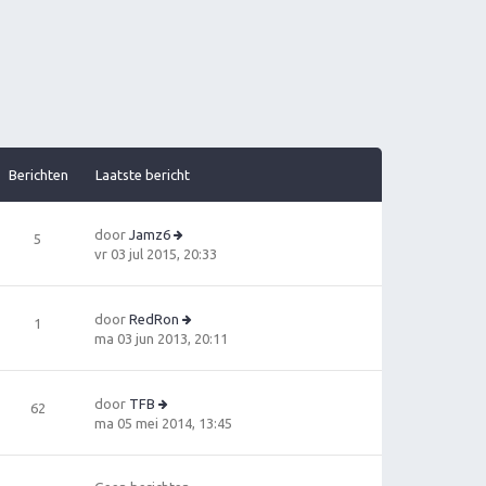
Berichten
Laatste bericht
door
Jamz6
5
B
vr 03 jul 2015, 20:33
e
ki
jk
door
RedRon
1
la
B
ma 03 jun 2013, 20:11
a
e
ts
ki
t
jk
door
TFB
62
e
la
B
ma 05 mei 2014, 13:45
b
a
e
e
ts
ki
ri
t
jk