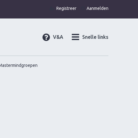
Registreer
Aanmelden
V&A
Snelle links
Mastermindgroepen