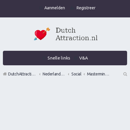
Aanmelden
Registreer
Snelle links
V&A
DutchAttraction.nl
Nederlands grootste Dutch Attraction, Lifestyle, Vrouwen versieren en Pick-Up (PUA) Forum
Social
Mastermindgroepen
Z
oe
k