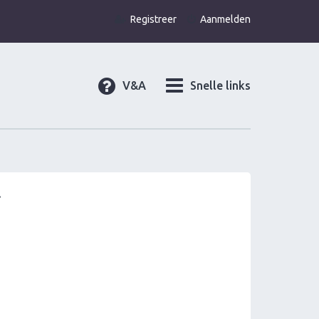
Registreer
Aanmelden
V&A
Snelle links
.